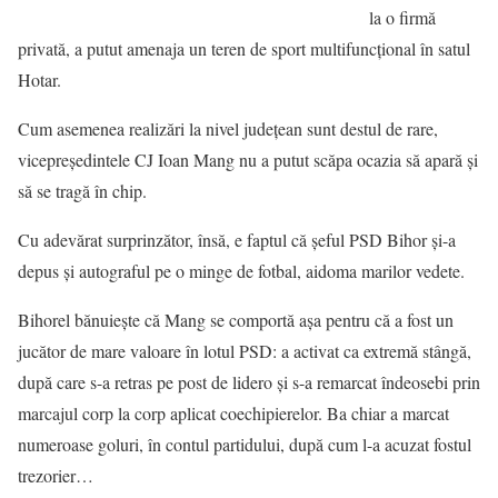
la o firmă
privată, a putut amenaja un teren de sport multifuncțional în satul
Hotar.
Cum asemenea realizări la nivel județean sunt destul de rare,
vicepreședintele CJ Ioan Mang nu a putut scăpa ocazia să apară și
să se tragă în chip.
Cu adevărat surprinzător, însă, e faptul că șeful PSD Bihor și-a
depus şi autograful pe o minge de fotbal, aidoma marilor vedete.
Bihorel bănuieşte că Mang se comportă așa pentru că a fost un
jucător de mare valoare în lotul PSD: a activat ca extremă stângă,
după care s-a retras pe post de lidero şi s-a remarcat îndeosebi prin
marcajul corp la corp aplicat coechipierelor. Ba chiar a marcat
numeroase goluri, în contul partidului, după cum l-a acuzat fostul
trezorier…