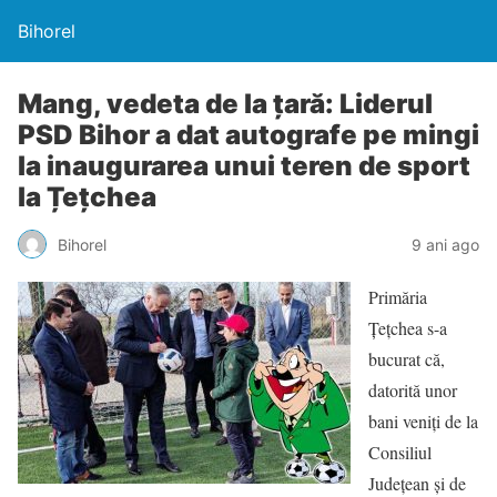
Bihorel
Mang, vedeta de la țară: Liderul
PSD Bihor a dat autografe pe mingi
la inaugurarea unui teren de sport
la Țețchea
Bihorel
9 ani ago
Primăria
Țețchea s-a
bucurat că,
datorită unor
bani veniți de la
Consiliul
Județean și de