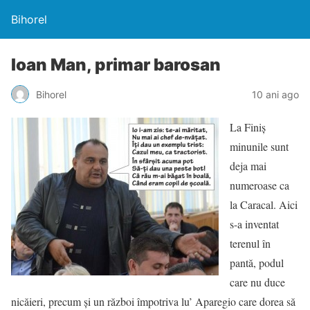
Bihorel
Ioan Man, primar barosan
Bihorel
10 ani ago
La Finiș
minunile sunt
deja mai
numeroase ca
la Caracal. Aici
s-a inventat
terenul în
pantă, podul
care nu duce
nicăieri, precum și un război împotriva lu’ Aparegio care dorea să