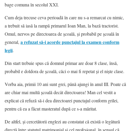
bage comuna în secolul XXI.
Cum deja trecuse ceva perioadă în care nu s-a remarcat cu nimic,
a trebuit să iasă la rampă primarul Ioan Man, la bază tractorist.
Omul, nervos pe directoarea de școală, și probabil pe școală în
a refuzat să-i acorde punctajul la examen conform
general,
legii
.
Din start trebuie spus că domnul primar are doar 8 clase, însă,
probabil e doldora de școală, căci o mai fi repetat şi el nişte clase.
Vorba aia, primii 10 ani sunt grei, până ajungi în anul III. Poate că
are chiar mai multă școală decât directoarea! Man cel vestit a
explicat că refuză să-i dea directoarei punctajul conform grilei,
pentru că ea a făcut masteratul după ce s-a măritat.
De altfel, și cercetătorii englezi au constatat că există o legătură
directă între statutul matrimonial și cel profesional, în sensul că