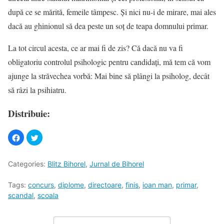
după ce se mărită, femeile tâmpesc. Și nici nu-i de mirare, mai ales
dacă au ghinionul să dea peste un soț de teapa domnului primar.
La tot circul acesta, ce ar mai fi de zis? Că dacă nu va fi
obligatoriu controlul psihologic pentru candidaţi, mă tem că vom
ajunge la străvechea vorbă: Mai bine să plângi la psiholog, decât
să râzi la psihiatru.
Distribuie:
Categories:
Blitz Bihorel
,
Jurnal de Bihorel
Tags:
concurs
,
diplome
,
directoare
,
finis
,
ioan man
,
primar
,
scandal
,
scoala