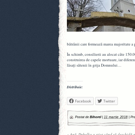
bătrânii care formează marea majoritate a p
În schimb, consilierii au alocat câte 150.0
construirea de capele mortuare, iar diferen
lăsaţi sătenii în grija Domnului…
Distribuie:
Facebook
Twitter
Postat de
Bihorel
|
11 martie 2018
|
Pre
«
Ană, Debelka a știut când să deschidă 