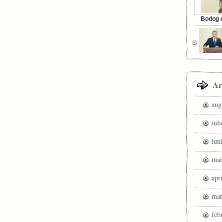
Bodog c
Facebook 
Ar
aug
iul
iun
mai
apr
mar
feb