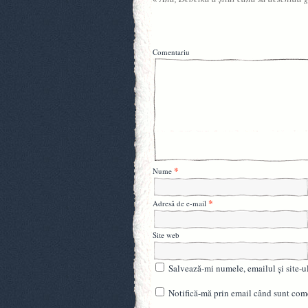
Comentariu
*
Nume
*
Adresă de e-mail
Site web
Salvează-mi numele, emailul și site-u
Notifică-mă prin email când sunt come