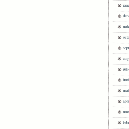
ian
dec
noi
oct
sep
aug
iul
iun
mai
apr
mar
feb