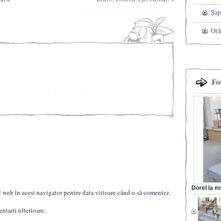
che
Șap
cen
Oră
Fo
Dorel la m
l web în acest navigator pentru data viitoare când o să comentez.
din Ora
ntarii ulterioare.