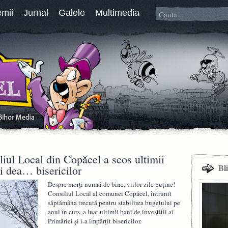
emii
Jurnal
Galele
Multimedia
iul Local din Copăcel a scos ultimii
Bl
ă-i dea… bisericilor
Despre morţi numai de bine, viilor zile puţine!
Consiliul Local al comunei Copăcel, întrunit
săptămâna trecută pentru stabilirea bugetului pe
anul în curs, a luat ultimii bani de investiţii ai
Primăriei şi i-a împărţit bisericilor.