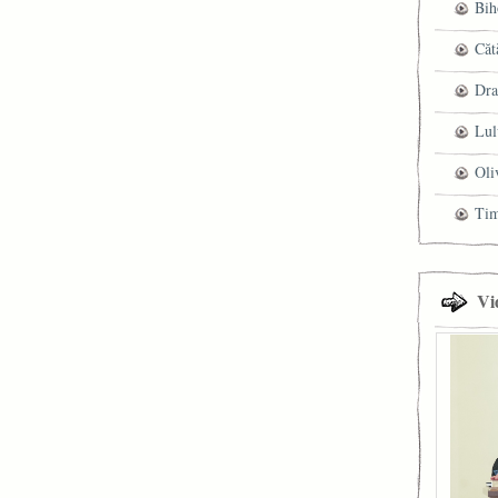
Bih
Căt
Dra
Lul
Oli
Ti
Vi