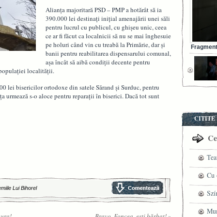
Alianţa majoritară PSD – PMP a hotărât să ia
390.000 lei destinaţi iniţial amenajării unei săli
pentru lucrul cu publicul, cu ghişeu unic, ceea
ce ar fi făcut ca localnicii să nu se mai înghesuie
pe holuri când vin cu treabă la Primărie, dar şi
Fragment 
banii pentru reabilitarea dispensarului comunal,
aşa încât să aibă condiţii decente pentru
opulaţiei localităţii.
00 lei bisericilor ortodoxe din satele Sărand şi Surduc, pentru
ţa urmează s-o aloce pentru reparaţii în biserici. Dacă tot sunt
CITITE
Cel
Tea
pre
Cu 
miile Lui Bihorel
VI
fil
Szí
ved
mag
Mun
gura!
Bravo, Foncea, ești bărbat!
»