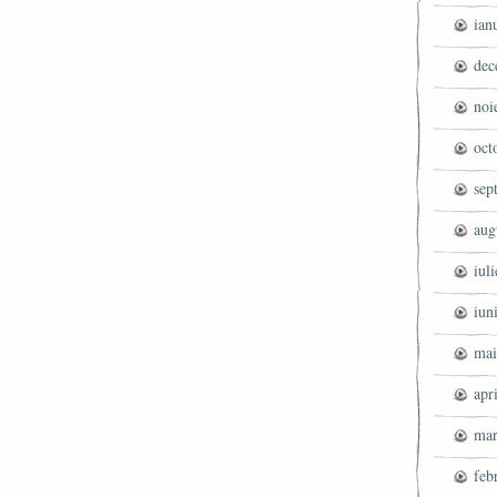
ian
dec
noi
oct
sep
aug
iul
iun
mai
apr
mar
feb