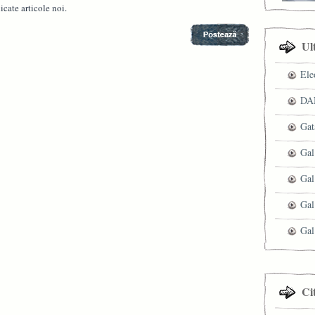
cate articole noi.
Ul
Ele
DAN
Gat
Gal
Gal
Gal
Gal
Ci