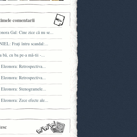
timele comentarii
onora Gal: Cine zice că nu se...
IEL: Fraţi întru scandal:...
a bă, cu ba pe-a mă-tii -...
 Eleonora: Retrospectiva...
 Eleonora: Retrospectiva...
 Eleonora: Stenogramele...
 Eleonora: Zece efecte ale...
tesc