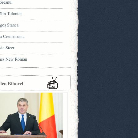
oreanul
ălin Tolontan
goş Stanca
u Cremeneanu
via Steer
mes New Roman
deo Bihorel