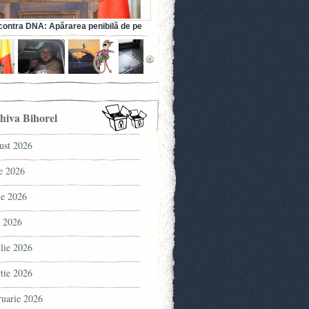
ontra DNA: Apărarea penibilă de pe
a fostului ministru al Sănătății (VIDEO)
hiva Bihorel
ust 2026
ie 2026
ie 2026
 2026
ilie 2026
tie 2026
ruarie 2026