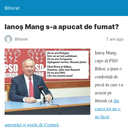
Bihorel
Ianoș Mang s-a apucat de fumat?
Bihorel
7 ani ago
Ianoș Mang,
capo di PSD
Bihor, a ținut o
conferință de
presă în care i-a
acuzat pe
liberali că
din
cauza lor nu s-
au făcut
autostrăzi și șosele de Centură
.