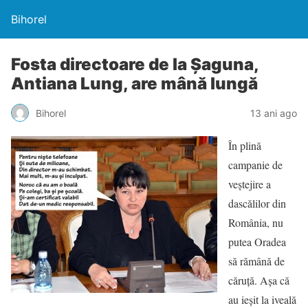
Bihorel
Fosta directoare de la Şaguna,
Antiana Lung, are mână lungă
Bihorel
13 ani ago
În plină
campanie de
veştejire a
dascălilor din
România, nu
putea Oradea
să rămână de
căruţă. Aşa că
au ieşit la iveală