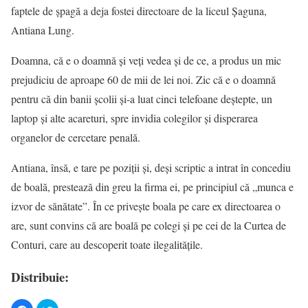
faptele de şpagă a deja fostei directoare de la liceul Şaguna,
Antiana Lung.
Doamna, că e o doamnă şi veţi vedea şi de ce, a produs un mic
prejudiciu de aproape 60 de mii de lei noi. Zic că e o doamnă
pentru că din banii şcolii şi-a luat cinci telefoane deştepte, un
laptop şi alte acareturi, spre invidia colegilor şi disperarea
organelor de cercetare penală.
Antiana, însă, e tare pe poziţii şi, deşi scriptic a intrat în concediu
de boală, prestează din greu la firma ei, pe principiul că „munca e
izvor de sănătate”. În ce priveşte boala pe care ex directoarea o
are, sunt convins că are boală pe colegi şi pe cei de la Curtea de
Conturi, care au descoperit toate ilegalităţile.
Distribuie: