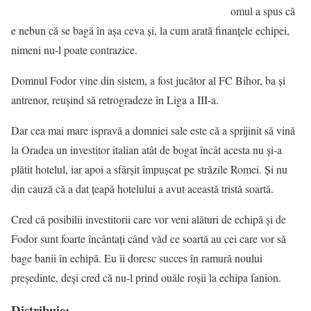
omul a spus că
e nebun că se bagă în aşa ceva şi, la cum arată finanţele echipei,
nimeni nu-l poate contrazice.
Domnul Fodor vine din sistem, a fost jucător al FC Bihor, ba şi
antrenor, reuşind să retrogradeze în Liga a III-a.
Dar cea mai mare ispravă a domniei sale este că a sprijinit să vină
la Oradea un investitor italian atât de bogat încât acesta nu şi-a
plătit hotelul, iar apoi a sfârşit împuşcat pe străzile Romei. Şi nu
din cauză că a dat ţeapă hotelului a avut această tristă soartă.
Cred că posibilii investitorii care vor veni alături de echipă şi de
Fodor sunt foarte încântaţi când văd ce soartă au cei care vor să
bage banii în echipă. Eu îi doresc succes în ramură noului
preşedinte, deşi cred că nu-l prind ouăle roşii la echipa fanion.
Distribuie: