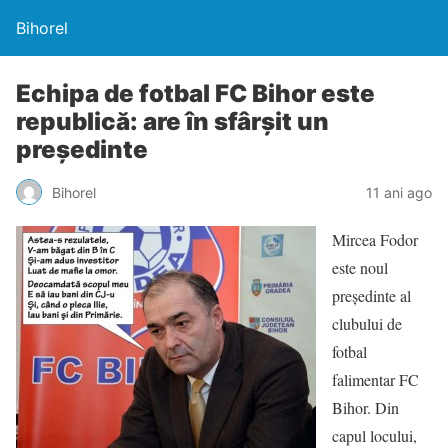
Bihorel
Echipa de fotbal FC Bihor este
republică: are în sfârşit un
preşedinte
Bihorel
11 ani ago
Mircea Fodor
este noul
preşedinte al
clubului de
fotbal
falimentar FC
Bihor. Din
capul locului,