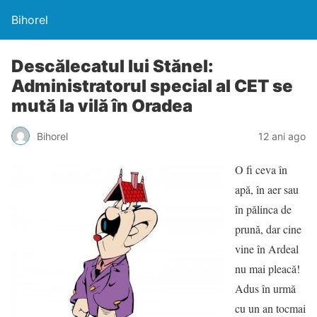
Bihorel
Descălecatul lui Stănel:
Administratorul special al CET se
mută la vilă în Oradea
Bihorel
12 ani ago
O fi ceva în
apă, în aer sau
în pălinca de
prună, dar cine
vine în Ardeal
nu mai pleacă!
Adus în urmă
cu un an tocmai