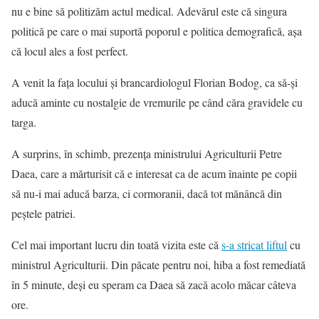
nu e bine să politizăm actul medical. Adevărul este că singura
politică pe care o mai suportă poporul e politica demografică, așa
că locul ales a fost perfect.
A venit la fața locului și brancardiologul Florian Bodog, ca să-și
aducă aminte cu nostalgie de vremurile pe când căra gravidele cu
targa.
A surprins, în schimb, prezența ministrului Agriculturii Petre
Daea, care a mărturisit că e interesat ca de acum înainte pe copii
să nu-i mai aducă barza, ci cormoranii, dacă tot mănâncă din
peștele patriei.
Cel mai important lucru din toată vizita este că
s-a stricat liftul
cu
ministrul Agriculturii. Din păcate pentru noi, hiba a fost remediată
în 5 minute, deși eu speram ca Daea să zacă acolo măcar câteva
ore.