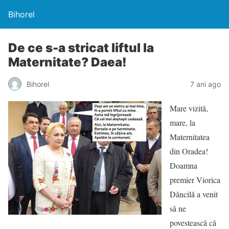
Bihorel
De ce s-a stricat liftul la
Maternitate? Daea!
Bihorel
7 ani ago
Mare vizită,
mare, la
Maternitatea
din Oradea!
Doamna
premier Viorica
Dăncilă a venit
să ne
povestească că