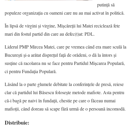
putinţă să
populeze organizaţia cu oameni care nu au mai activat în politică.
În lipsă de virgini şi virgine, Mişcăreţii lui Matei reciclează fete
mari din fostul partid din care au defec(t)at: PDL.
Liderul PMP Mircea Matei, care pe vremea când era mare sculă la
Bucureşti şi-a arătat dispreţul faţă de orădeni, o dă la întors şi
susţine că racolarea nu se face pentru Partidul Mişcarea Populară,
ci pentru Fundaţia Populară.
Lăsând la o parte glumele debitate la conferinţele de presă, reiese
clar că partidul lui Băsescu foloseşte metode mafiote. Asta pentru
că-i bagă pe naivi în fundaţii, chestie pe care o făceau numai
mafioţii, când doreau să scape fără urmă de o persoană incomodă.
Distribuie: