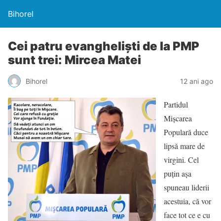
Bihorel
Cei patru evanghelişti de la PMP
sunt trei: Mircea Matei
Bihorel
12 ani ago
Partidul
Mişcarea
Populară duce
lipsă mare de
virgini. Cel
puţin aşa
spuneau liderii
acestuia, că vor
face tot ce e cu