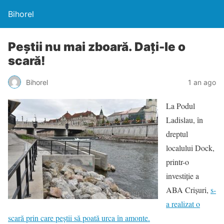
Bihorel
Peștii nu mai zboară. Dați-le o
scară!
Bihorel
1 an ago
La Podul
Ladislau, în
dreptul
localului Dock,
printr-o
investiție a
ABA Crișuri,
s-
a realizat o
scară prin care peștii să poată urca în amonte.