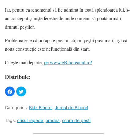
Iar, pentru ca fenomenul să fie admirat în toată splendoarea lui, s-
au conceput și niște ferestre de unde oamenii să poată urmări
drumul peștilor.
Problema este că ori apa e prea mică, ori peștii prea mari, așa că
noua construcție este nefuncțională din start.
Citește mai departe,
pe www.eBihoreanul.ro!
Distribuie:
Categories:
Blitz Bihorel
,
Jurnal de Bihorel
Tags:
crisul repede
,
oradea
,
scara de pesti