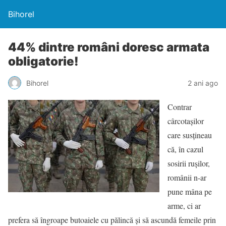
Bihorel
44% dintre români doresc armata
obligatorie!
Bihorel
2 ani ago
Contrar
cârcotașilor
care susțineau
că, în cazul
sosirii rușilor,
românii n-ar
pune mâna pe
arme, ci ar
prefera să îngroape butoaiele cu pălincă și să ascundă femeile prin