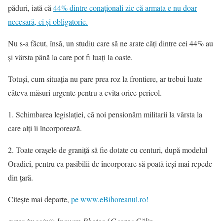
păduri, iată că
44% dintre conaționali zic că armata e nu doar
necesară, ci și obligatorie.
Nu s-a făcut, însă, un studiu care să ne arate câți dintre cei 44% au
și vârsta până la care pot fi luați la oaste.
Totuși, cum situația nu pare prea roz la frontiere, ar trebui luate
câteva măsuri urgente pentru a evita orice pericol.
1. Schimbarea legislației, că noi pensionăm militarii la vârsta la
care alți îi încorporează.
2. Toate orașele de graniță să fie dotate cu centuri, după modelul
Oradiei, pentru ca pasibilii de încorporare să poată ieși mai repede
din țară.
Citește mai departe,
pe www.eBihoreanul.ro!
sursa imaginii: Inquam Photos / George Călin