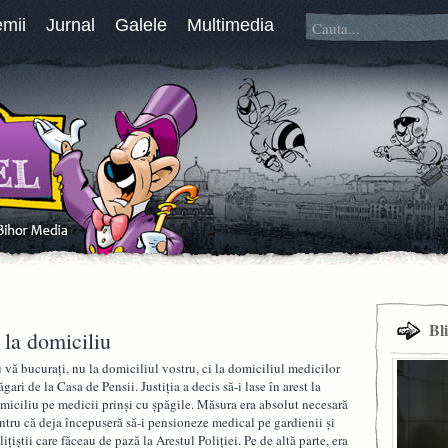
emii
Jurnal
Galele
Multimedia
Bl
 la domiciliu
 vă bucuraţi, nu la domiciliul vostru, ci la domiciliul medicilor
ăgari de la Casa de Pensii. Justiţia a decis să-i lase în arest la
miciliu pe medicii prinşi cu şpăgile. Măsura era absolut necesară
ntru că deja începuseră să-i pensioneze medical pe gardienii şi
liţiştii care făceau de pază la Arestul Poliţiei. Pe de altă parte, era