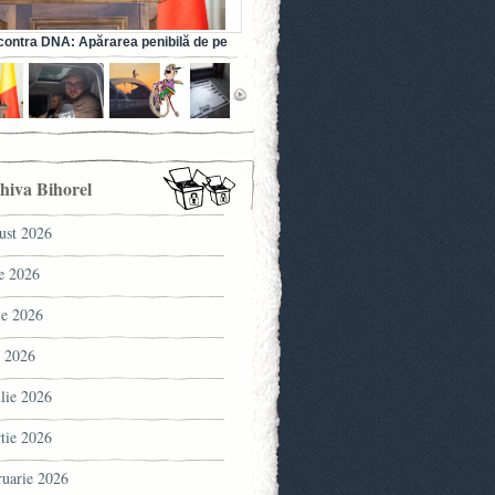
ontra DNA: Apărarea penibilă de pe
a fostului ministru al Sănătății (VIDEO)
hiva Bihorel
ust 2026
ie 2026
ie 2026
 2026
ilie 2026
tie 2026
ruarie 2026