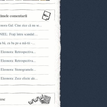
timele comentarii
onora Gal: Cine zice că nu se...
IEL: Fraţi întru scandal:...
a bă, cu ba pe-a mă-tii -...
 Eleonora: Retrospectiva...
 Eleonora: Retrospectiva...
 Eleonora: Stenogramele...
 Eleonora: Zece efecte ale...
tesc