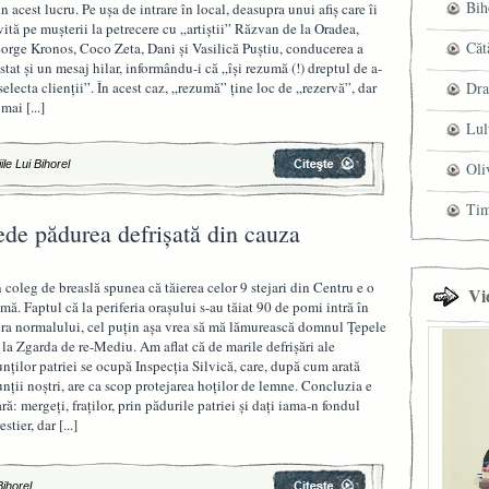
Bih
in acest lucru. Pe uşa de intrare în local, deasupra unui afiş care îi
vită pe muşterii la petrecere cu „artiştii” Răzvan de la Oradea,
Căt
orge Kronos, Coco Zeta, Dani şi Vasilică Puştiu, conducerea a
stat şi un mesaj hilar, informându-i că „îşi rezumă (!) dreptul de a-
 selecta clienţii”. În acest caz, „rezumă” ţine loc de „rezervă”, dar
Dra
 mai
[...]
Lul
ile Lui Bihorel
Oli
Ti
de pădurea defrişată din cauza
 coleg de breaslă spunea că tăierea celor 9 stejari din Centru e o
Vi
imă. Faptul că la periferia oraşului s-au tăiat 90 de pomi intră în
era normalului, cel puţin aşa vrea să mă lămurească domnul Ţepele
 la Zgarda de re-Mediu. Am aflat că de marile defrişări ale
nţilor patriei se ocupă Inspecţia Silvică, care, după cum arată
nţii noştri, are ca scop protejarea hoţilor de lemne. Concluzia e
ară: mergeţi, fraţilor, prin pădurile patriei şi daţi iama-n fondul
restier, dar
[...]
Bihorel