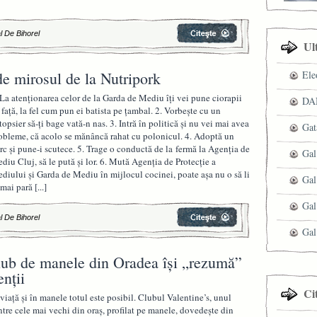
l De Bihorel
Ul
e mirosul de la Nutripork
Ele
 La atenţionarea celor de la Garda de Mediu îţi vei pune ciorapii
DAN
 faţă, la fel cum pun ei batista pe ţambal. 2. Vorbeşte cu un
topsier să-ţi bage vată-n nas. 3. Intră în politică şi nu vei mai avea
Gat
obleme, că acolo se mănâncă rahat cu polonicul. 4. Adoptă un
rc şi pune-i scutece. 5. Trage o conductă de la fermă la Agenţia de
Gal
diu Cluj, să le pută şi lor. 6. Mută Agenţia de Protecţie a
diului şi Garda de Mediu în mijlocul cocinei, poate aşa nu o să li
Gal
 mai pară
[...]
Gal
l De Bihorel
Gal
lub de manele din Oradea îşi „rezumă”
enţii
Ci
 viaţă şi în manele totul este posibil. Clubul Valentine’s, unul
ntre cele mai vechi din oraş, profilat pe manele, dovedeşte din