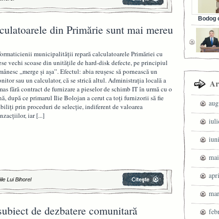
Bodog c
lculatoarele din Primărie sunt mai mereu
Facebook 
formaticienii municipalităţii repară calculatoarele Primăriei cu
ese vechi scoase din unităţile de hard-disk defecte, pe principiul
mânesc „merge şi aşa”. Efectul: abia reuşesc să pornească un
nitor sau un calculator, că se strică altul. Administraţia locală a
Ar
mas fără contract de furnizare a pieselor de schimb IT în urmă cu o
nă, după ce primarul Ilie Bolojan a cerut ca toţi furnizorii să fie
aug
abiliţi prin proceduri de selecţie, indiferent de valoarea
anzacţiilor, iar
[...]
iul
iun
mai
apr
ile Lui Bihorel
mar
 subiect de dezbatere comunitară
feb