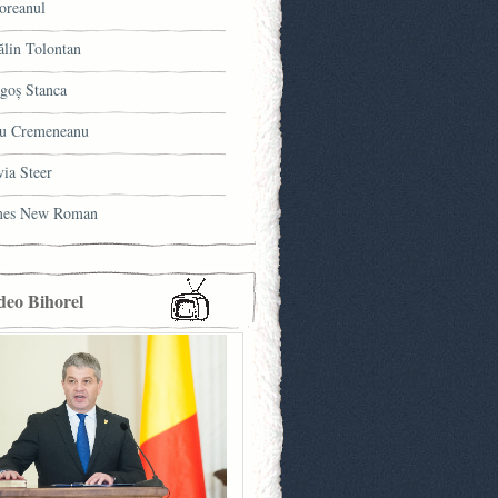
oreanul
ălin Tolontan
goş Stanca
u Cremeneanu
via Steer
mes New Roman
deo Bihorel