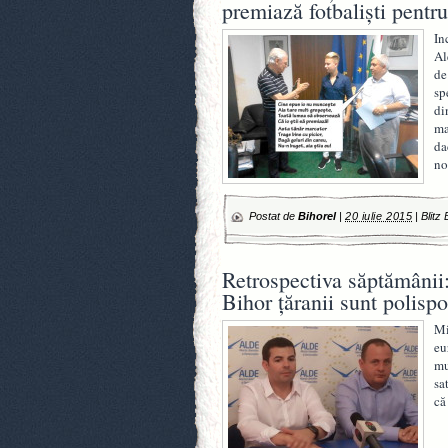
premiază fotbalişti pentr
In
Al
de
sp
di
ma
da
no
Postat de
Bihorel
|
20 iulie 2015
|
Blitz 
Retrospectiva săptămânii:
Bihor ţăranii sunt polispo
Mi
eu
mu
sa
că