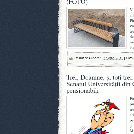
(FOTO)
Vi
ar
Pi
vr
te
de
ni
st
Postat de
Bihorel
|
17 iulie 2015
|
Foto 
Trei, Doamne, şi toţi trei
Senatul Universităţii din
pensionabili
Fo
pr
re
at
pe
şi
Ma