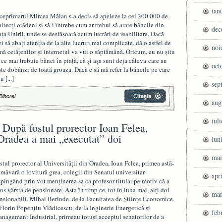
ian
ceprimarul Mircea Mălan s-a decis să apeleze la cei 200.000 de
hitecţi orădeni şi să-i întrebe cum ar trebui să arate băncile din
dec
aţa Unirii, unde se desfăşoară acum lucrări de reabilitare. Dacă
ei să abaţi atenţia de la alte lucruri mai complicate, dă o astfel de
noi
mă cetăţenilor şi internetul va vui o săptămână. Oricum, eu nu ştiu
 ce mai trebuie bănci în piaţă, că şi aşa sunt deja câteva care au
oct
şte dobânzi de toată groaza. Dacă e să mă refer la băncile pe care
au
[...]
sep
Bihorel
aug
iul
: După fostul prorector Ioan Felea,
 Oradea a mai „executat” doi
iun
mai
stul prorector al Universităţii din Oradea, Ioan Felea, primea astă-
imăvară o lovitură grea, colegii din Senatul universitar
apr
spingând prin vot menţinerea sa ca profesor titular pe motiv că a
ins vârsta de pensionare. Asta în timp ce, tot în luna mai, alţi doi
mar
nsionabili, Mihai Berinde, de la Facultatea de Ştiinţe Economice,
 Florin Popenţiu Vlădicescu, de la Inginerie Energetică şi
feb
nagement Industrial, primeau totuşi acceptul senatorilor de a