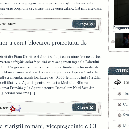
iar scandalos ca şpăgarii să stea pe banii noştri la bulău, câtă
eme erau obişnuiţi să câştige mii de euroi zilnic. Cât priveşte dacă
nt
[...]
l De Bihorel
Fragment 
or a cerut blocarea proiectului de
ejarii din Piaţa Unirii se răzbună şi după ce au ajuns lemne de foc.
vestea defrişării celor 9 paltini care acopereau faţadele Palatului
lturul Negru are toate şansele să întârzie finalizarea lucrărilor de
CITITE
abilitare a zonei centrale. La nici o săptămână după ce Garda de
diu a amendat municipalitatea cu 40.000 lei, invocând că a tăiat
Cel
borii fără aviz, Agenţia pentru Protecţia Mediului Bihor a
clamat Primăria şi la Agenţia pentru Dezvoltare Nord-Vest din
uj, cerând blocarea
[...]
Tea
pre
Cu 
Bihorel
5
VI
fil
Szí
 ziariştii români, vicepreşedintele CJ
ved
mag
Mun