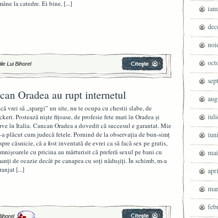
mâne la catedre. Ei bine,
[...]
ian
dec
noi
oct
ile Lui Bihorel
sep
can Oradea au rupt internetul
aug
că vrei să „spargi” un site, nu te ocupa cu chestii slabe, de
iul
ckeri. Postează nişte fiţoase, de profesie fete mari în Oradea şi
rve în Italia. Cancan Oradea a dovedit că succesul e garantat. Mie
-a plăcut cum judecă fetele. Pornind de la observaţia de bun-simţ
iun
spre căsnicie, că a fost inventată de evrei ca să facă sex pe gratis,
mnişoarele cu pricina au mărturisit că preferă sexul pe bani cu
mai
anţi de ocazie decât pe canapea cu soţi năduşiţi. În schimb, m-a
ranjat
[...]
apr
mar
feb
Bihorel
3