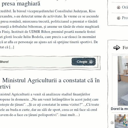
u presa maghiară
che
Oră
credibil. În biroul vicepreşedintelui Consiliului Judeţean, Kiss
exandru, s-au detectat urme de activitate. În vreme ce se ascunde
Pro
 presa română, miercurea trecută, politicianul a premiat o tânără
eranţă a fotbalului bihorean, şi anume un tânăr de etnie maghiară
cel
n Finiş. Instituit de UDMR Bihor, premiul poartă numele fostei
ri glorii locale Iuliu Bodola, care precis s-ar răsuci în mormânt
tra
că ar afla ce personaje au ajuns azi să sprijine tinerii sportivi. De
Fo
tat că
[...]
Bihorel
 Ministrul Agriculturii a constatat că în
rtivi
nistrul Agriculturii a venit să analizeze stadiul finanţărilor
ropene în domeniu. „Nu am venit întâmplător în acest judeţ care
steşte de ţărani”. „Şi ce aţi constatat în urma vizitei?”. „Că toate
tele au buda-n curte, dar au săli de sport, ceea ce mă face să cred
Dorel la m
din Ora
 avem de-a face cu ţărani polisportivi”. (mai mult…)