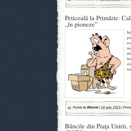
Peticeală la Primărie: Ca
„în pioneze”
In
pi
ro
mo
ră
lu
st
tr
Postat de
Bihorel
|
18 iulie 2015
|
Premi
Băncile din Piaţa Unirii,