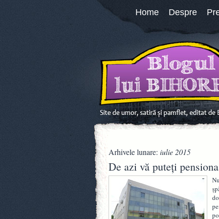
Home
Despre
Pr
Arhivele lunare:
iulie 2015
De azi vă puteţi pensiona
Nu
şp
do
pe
po