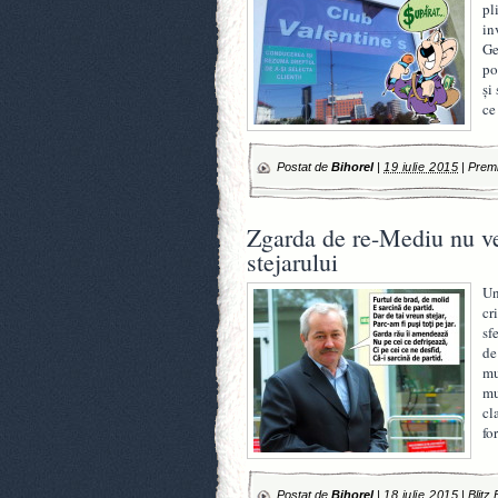
pl
in
Ge
po
şi
ce
Postat de
Bihorel
|
19 iulie 2015
|
Premi
Zgarda de re-Mediu nu ve
stejarului
Un
cr
sf
de
mu
mu
cl
fo
Postat de
Bihorel
|
18 iulie 2015
|
Blitz 