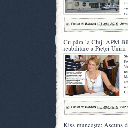
ch
vr
su
Postat de
Bihorel
|
21 iulie 2015
|
Jurna
Cu pâra la Cluj: APM Bih
reabilitare a Pieţei Unirii
St
Po
Vu
re
Me
ar
re
Cl
Postat de
Bihorel
|
20 iulie 2015
|
Blitz 
Kiss munceşte: Ascuns de