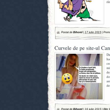
ră
Postat de
Bihorel
|
17 iulie 2015
|
Premi
Curvele de pe site-ul Can
Da
ha
cu
mi
de
do
am
de
Postat de
Bihorel
|
16 iulie 2015
|
Blitz 