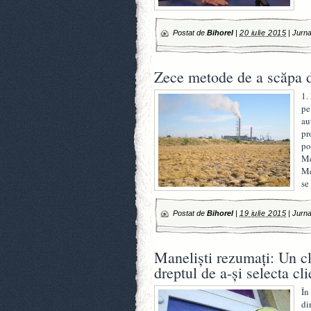
Postat de
Bihorel
|
20 iulie 2015
|
Jurna
Zece metode de a scăpa d
1.
pe
au
pr
po
Me
Me
se
Postat de
Bihorel
|
19 iulie 2015
|
Jurna
Manelişti rezumaţi: Un c
dreptul de a-şi selecta cli
În
di