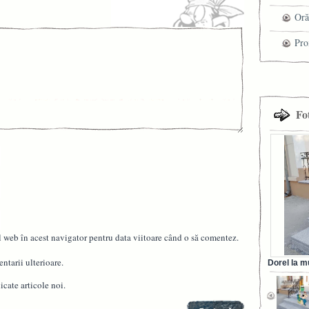
che
Oră
Pro
cel
tra
Fo
l web în acest navigator pentru data viitoare când o să comentez.
ntarii ulterioare.
Dorel la m
din Ora
cate articole noi.