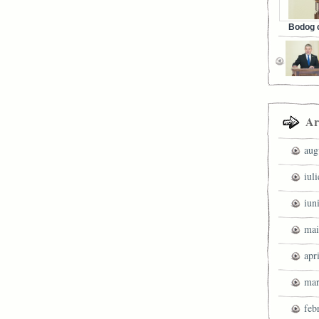
Bodog c
Facebook 
Ar
aug
iul
iun
mai
apr
mar
feb