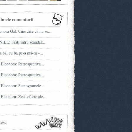
timele comentarii
onora Gal: Cine zice că nu se...
IEL: Fraţi întru scandal:...
a bă, cu ba pe-a mă-tii -...
 Eleonora: Retrospectiva...
 Eleonora: Retrospectiva...
 Eleonora: Stenogramele...
 Eleonora: Zece efecte ale...
tesc