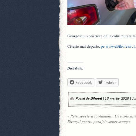
Georgescu, vom trece de la calul putere la
Citește mai departe,
pe www.eBihoreanul.
Distribuie:
Facebook
Twitter
Postat de
Bihorel
|
18 martie 2026
|
Ju
«
Retrospectiva săptămânii: Ce explicații
Birtașul pentru pasajele super-scumpe