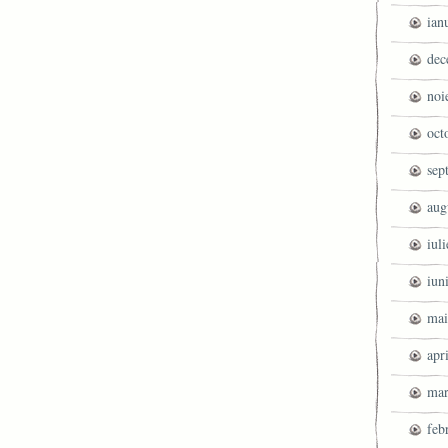
ian
dec
noi
oct
sep
aug
iul
iun
mai
apr
mar
feb