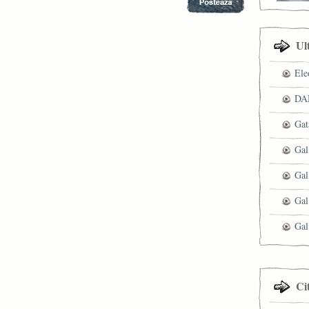
Ul
Ele
DAN
Gat
Gal
Gal
Gal
Gal
Ci