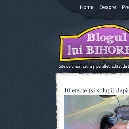
Home
Despre
Pr
10 efecte (și soluții) du