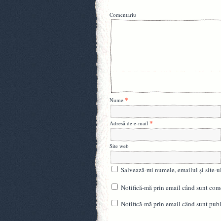
Comentariu
*
Nume
*
Adresă de e-mail
Site web
Salvează-mi numele, emailul și site-u
Notifică-mă prin email când sunt come
Notifică-mă prin email când sunt publi