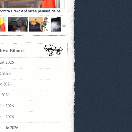
ontra DNA: Apărarea penibilă de pe
a fostului ministru al Sănătății (VIDEO)
hiva Bihorel
ust 2026
ie 2026
ie 2026
 2026
ilie 2026
tie 2026
ruarie 2026