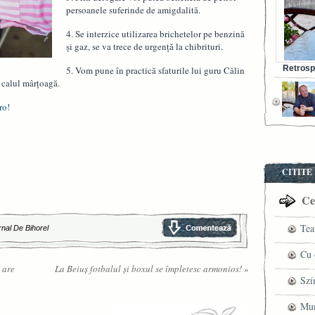
persoanele suferinde de amigdalită.
4. Se interzice utilizarea brichetelor pe benzină
și gaz, se va trece de urgență la chibrituri.
Retrosp
5. Vom pune în practică sfaturile lui guru Călin
Bunul s
 calul mârțoagă.
ro!
CITITE
Cel
Tea
rnal De Bihorel
pre
Cu 
 are
La Beiuș fotbalul și boxul se împletesc armonios!
»
VI
fil
Szí
ved
mag
Mun