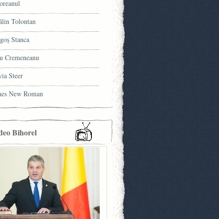
oreanul
ălin Tolontan
goş Stanca
u Cremeneanu
via Steer
mes New Roman
deo Bihorel