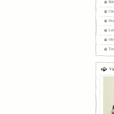
Bih
Căt
Dra
Lul
Oli
Ti
Vi