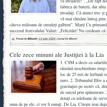
vă invadeze!”. „De fapt n
fabrica de baterii, dar abi
invadați. Că atunci trec și 
vă mai rămâne întreg prin 
câteva milioane de omuleți galbeni”. Marți Cu primarel
succesul festivalului Valuri: „Felicitări! Nu credeam că 
Postat de
Bihorel
|
13 iulie 2026
|
Jurnal De Bihorel
Cele zece minuni ale Justiției à la Lia
1. CSM a decis ca salariile
rămână neschimbate timp d
loc de 25 mii de lei/lună v
euro. 2. Tribunalul Ilfov a 
gravitației pe motiv că, din
de suicid prin spânzurare. 3
dotați cu telefoane de serv
suna de pe ele, ci vor fi sunați. De Lia. Citește mai depa