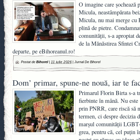
O imagine care șochează p
Micula, neastâmpărata bei
Micula, nu mai merge cu Fe
plină de pietre. Condamnat
comunității, s-a apropiat 
de la Mănăstirea Sfintei Cr
departe, pe eBihoreanul.ro!
Postat de
Bihorel
|
11 iulie 2026
|
Jurnal De Bihorel
Dom’ primar, spune-ne nouă, iar te fa
Primarul Florin Birta s-a tr
fierbinte în mână. Nu este 
prin PNRR, care riscă să nu
termen, ci despre decizia 
marșul comunității LGBT+.
grea, pentru că, cel puțin î
noștri au rămas cu ideea c