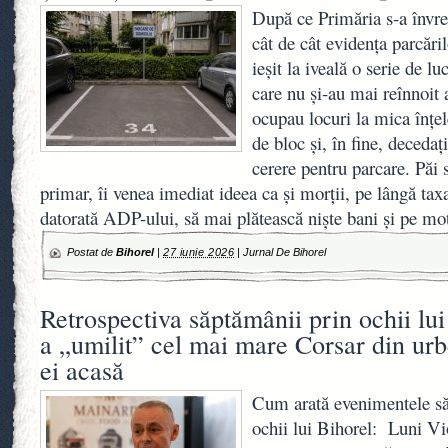
După ce Primăria s-a învred
cât de cât evidența parcări
ieșit la iveală o serie de l
care nu și-au mai reînnoit 
ocupau locuri la mica înțel
de bloc și, în fine, deceda
cerere pentru parcare. Păi s
primar, îi venea imediat ideea ca și morții, pe lângă ta
datorată ADP-ului, să mai plătească niște bani și pe mot
Postat de
Bihorel
|
27 iunie 2026
|
Jurnal De Bihorel
Retrospectiva săptămânii prin ochii lu
a „umilit” cel mai mare Corsar din urbe
ei acasă
Cum arată evenimentele să
ochii lui Bihorel: Luni Vi