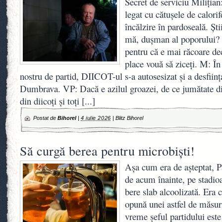
Secret de serviciu Miliția
legat cu cătușele de calori
încălzire în pardoseală. Știi
mă, dușman al poporului? 
pentru că e mai răcoare de
place vouă să ziceți. M: În
nostru de partid, DIICOT-ul s-a autosesizat și a desființ
Dumbrava. VP: Dacă e azilul groazei, de ce jumătate dint
din diicoți și toți
[...]
Postat de
Bihorel
|
4 iulie 2026
|
Blitz Bihorel
Să curgă berea pentru microbiști!
Așa cum era de așteptat, P
de acum înainte, pe stadioa
bere slab alcoolizată. Era
opună unei astfel de măsur
vreme șeful partidului este 