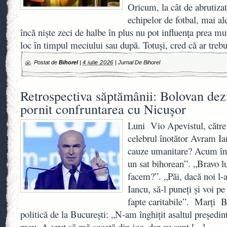
Oricum, la cât de abrutizat
echipelor de fotbal, mai ale
încă niște zeci de halbe în plus nu pot influența prea mu
loc în timpul meciului sau după. Totuși, cred că ar trebu
Postat de
Bihorel
|
4 iulie 2026
|
Jurnal De Bihorel
Retrospectiva săptămânii: Bolovan dez
pornit confruntarea cu Nicușor
Luni Vio Apevistul, către
celebrul înotător Avram I
cauze umanitare? Acum înoa
un sat bihorean”. „Bravo lu
facem?”. „Păi, dacă noi l
Iancu, să-l puneți și voi p
fapte caritabile”. Marți B
politică de la București: „N-am înghițit asaltul președin
meu. A vrut să mă scoată din joc, dar eu sunt
[...]