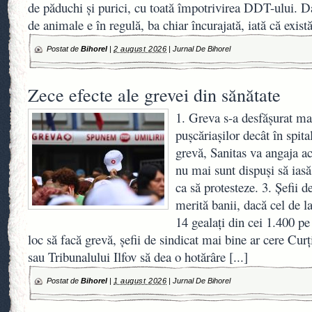
de păduchi și purici, cu toată împotrivirea DDT-ului. Da
de animale e în regulă, ba chiar încurajată, iată că exist
Postat de
Bihorel
|
2 august 2026
|
Jurnal De Bihorel
Zece efecte ale grevei din sănătate
1. Greva s-a desfășurat mai
pușcăriașilor decât în spita
grevă, Sanitas va angaja ac
nu mai sunt dispuși să iasă 
ca să protesteze. 3. Șefii d
merită banii, dacă cel de l
14 gealați din cei 1.400 pe 
loc să facă grevă, șefii de sindicat mai bine ar cere Cur
sau Tribunalului Ilfov să dea o hotărâre
[...]
Postat de
Bihorel
|
1 august 2026
|
Jurnal De Bihorel