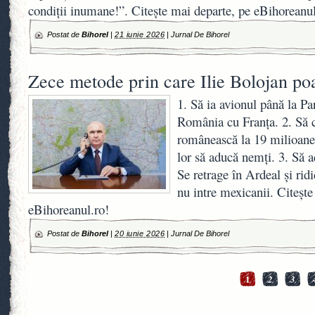
condiții inumane!”. Citește mai departe, pe eBihoreanul
Postat de
Bihorel
|
21 iunie 2026
|
Jurnal De Bihorel
Zece metode prin care Ilie Bolojan po
1. Să ia avionul până la Pa
România cu Franța. 2. Să 
românească la 19 milioane 
lor să aducă nemți. 3. Să
Se retrage în Ardeal și rid
nu intre mexicanii. Citește
eBihoreanul.ro!
Postat de
Bihorel
|
20 iunie 2026
|
Jurnal De Bihorel
1
2
3