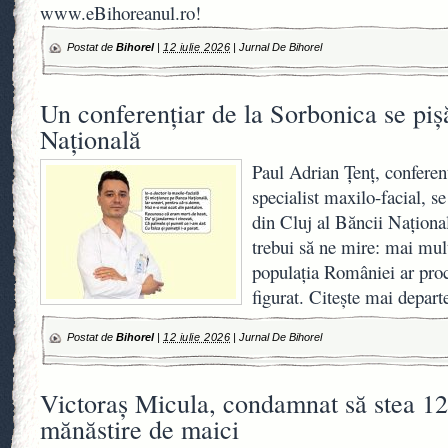
www.eBihoreanul.ro!
Postat de
Bihorel
|
12 iulie 2026
|
Jurnal De Bihorel
Un conferențiar de la Sorbonica se pi
Națională
Paul Adrian Țenț, conferenț
specialist maxilo-facial, se
din Cluj al Băncii Naționa
trebui să ne mire: mai mul
populația României ar proc
figurat. Citește mai depart
Postat de
Bihorel
|
12 iulie 2026
|
Jurnal De Bihorel
Victoraș Micula, condamnat să stea 120
mănăstire de maici