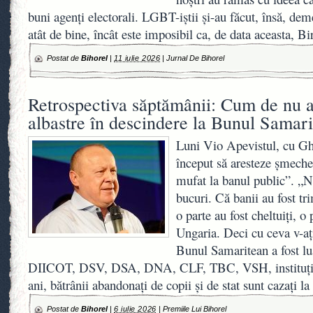
buni agenți electorali. LGBT-iștii și-au făcut, însă, de
atât de bine, încât este imposibil ca, de data aceasta, Bi
Postat de
Bihorel
|
11 iulie 2026
|
Jurnal De Bihorel
Retrospectiva săptămânii: Cum de nu au
albastre în descindere la Bunul Samar
Luni Vio Apevistul, cu Ghi
început să aresteze șmecher
mufat la banul public”. „N
bucuri. Că banii au fost t
o parte au fost cheltuiți, o 
Ungaria. Deci cu ceva v-ați
Bunul Samaritean a fost lua
DIICOT, DSV, DSA, DNA, CLF, TBC, VSH, instituții 
ani, bătrânii abandonați de copii și de stat sunt cazați 
Postat de
Bihorel
|
6 iulie 2026
|
Premiile Lui Bihorel