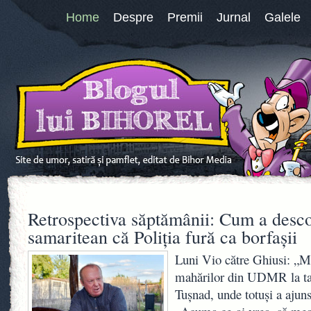
Home
Despre
Premii
Jurnal
Galele
Retrospectiva săptămânii: Cum a desc
samaritean că Poliția fură ca borfașii
Luni Vio către Ghiusi: „M
mahărilor din UDMR la ta
Tușnad, unde totuși a ajuns 