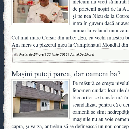
nicicum nu vreți să intrați 
de prietenii noștri de la 
și pe nea Nicu de la Cotro
intra în guvern dacă ar a
numai la volanul unui cam
Cel mai mare Corsar din urbe: „Eu, ca vechi maestru b
Am mers cu pizzerul meu la Campionatul Mondial di
Postat de
Bihorel
|
22 iunie 2026
|
Jurnal De Bihorel
Mașini puteți parca, dar oameni ba?
Pe măsură ce crește nivelul
fenomen ciudat: locurile de
blocurilor se transformă în
scandalizat, pentru că e der
oamenii se simt nedreptățiț
mașinile nu au voie oameni
capra, și varza, ar trebui să se definească un nou conce