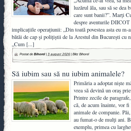
„Acuma ce-ai vrea, să mear
luzărul ăla, sau să se dea b
care sunt banii?”. Marți C
despre aventurile DIICOT 
implicațiile operațiunii: „Din toată povestea asta eu m-
bătăi de cap și polițiștii de la Arestul din București cu 
„Cum
[...]
Postat de
Bihorel
|
3 august 2026
|
Blitz Bihorel
Să iubim sau să nu iubim animalele?
Primăria a adoptat niște m
vrea să devină un oraș pri
Printre zecile de paragrafe
că, de acum înainte, vor fi
animale de companie. Păi, 
au fumat-o de mulți ani. B
exemplu, primea cu largheț