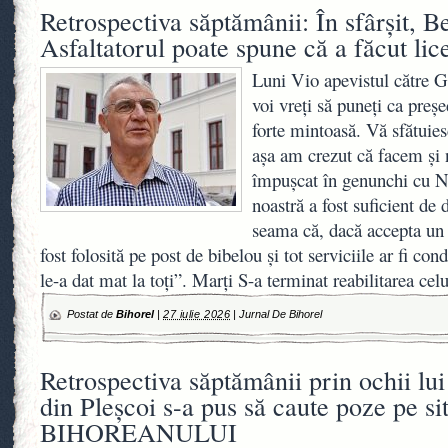
Retrospectiva săptămânii: În sfârșit, Be
Asfaltatorul poate spune că a făcut lic
Luni Vio apevistul către G
voi vreți să puneți ca preș
forte mintoasă. Vă sfătuies
așa am crezut că facem și 
împușcat în genunchi cu N
noastră a fost suficient de 
seama că, dacă accepta un 
fost folosită pe post de bibelou și tot serviciile ar fi co
le-a dat mat la toți”. Marți S-a terminat reabilitarea ce
Postat de
Bihorel
|
27 iulie 2026
|
Jurnal De Bihorel
Retrospectiva săptămânii prin ochii lui
din Pleșcoi s-a pus să caute poze pe si
BIHOREANULUI