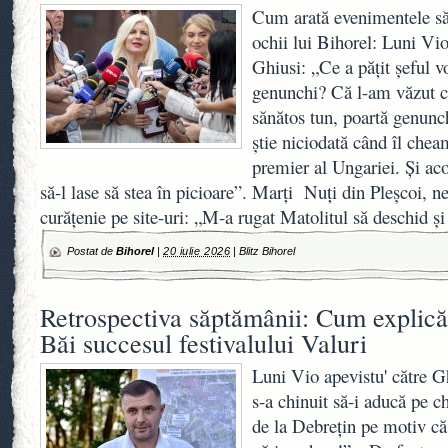
Cum arată evenimentele să
ochii lui Bihorel: Luni Vi
Ghiusi: „Ce a pățit șeful vo
genunchi? Că l-am văzut c
sănătos tun, poartă genunch
știe niciodată când îl chea
premier al Ungariei. Și aco
să-l lase să stea în picioare”. Marți Nuți din Pleșcoi, ne
curățenie pe site-uri: „M-a rugat Matolitul să deschid ș
Postat de
Bihorel
|
20 iulie 2026
|
Blitz Bihorel
Retrospectiva săptămânii: Cum explică
Băi succesul festivalului Valuri
Luni Vio apevistu' către G
s-a chinuit să-i aducă pe ch
de la Debrețin pe motiv că