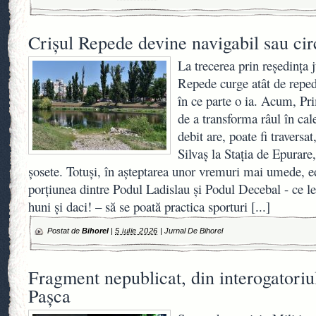
Crișul Repede devine navigabil sau cir
La trecerea prin reședința 
Repede curge atât de reped
în ce parte o ia. Acum, Pri
de a transforma râul în cale
debit are, poate fi traversat
Silvaș la Stația de Epurare,
șosete. Totuși, în așteptarea unor vremuri mai umede, ed
porțiunea dintre Podul Ladislau și Podul Decebal - ce l
huni și daci! – să se poată practica sporturi
[...]
Postat de
Bihorel
|
5 iulie 2026
|
Jurnal De Bihorel
Fragment nepublicat, din interogatoriul
Pașca