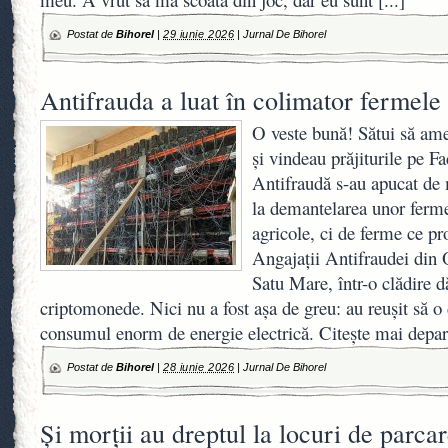
Postat de
Bihorel
|
29 iunie 2026
|
Jurnal De Bihorel
Antifrauda a luat în colimator fermele
O veste bună! Sătui să am
și vindeau prăjiturile pe F
Antifraudă s-au apucat de 
la demantelarea unor ferm
agricole, ci de ferme ce p
Angajații Antifraudei din 
Satu Mare, într-o clădire d
criptomonede. Nici nu a fost așa de greu: au reușit să o
consumul enorm de energie electrică. Citește mai depar
Postat de
Bihorel
|
28 iunie 2026
|
Jurnal De Bihorel
Și morții au dreptul la locuri de parca