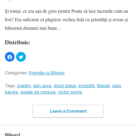
Şi totuşi, ce era aşa de greu pentru Ponta să lase lucrurile cum au
fost? Era suficient să plagieze vechea listă cu priorităţi şi aveau şi
bihorenii drumuri mai bune…
Distribuie:
Categories:
Premiile lui Bihorel
Tags:
cnadnr
,
dan sova
,
drum beius
,
investitii
,
liberali
,
radu
baruta
,
sosele de centura
,
victor ponta
Leave a Comment
Bihorel