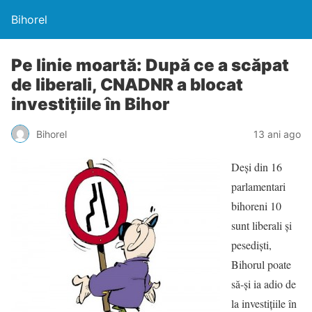
Bihorel
Pe linie moartă: După ce a scăpat
de liberali, CNADNR a blocat
investiţiile în Bihor
Bihorel
13 ani ago
Deşi din 16
parlamentari
bihoreni 10
sunt liberali şi
pesedişti,
Bihorul poate
să-şi ia adio de
la investiţiile în