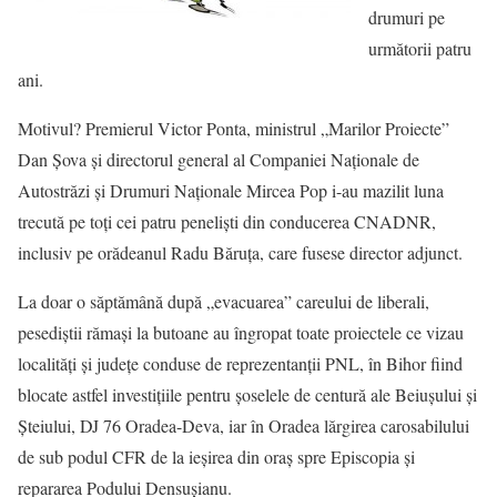
drumuri pe
următorii patru
ani.
Motivul? Premierul Victor Ponta, ministrul „Marilor Proiecte”
Dan Şova şi directorul general al Companiei Naţionale de
Autostrăzi şi Drumuri Naţionale Mircea Pop i-au mazilit luna
trecută pe toţi cei patru penelişti din conducerea CNADNR,
inclusiv pe orădeanul Radu Băruţa, care fusese director adjunct.
La doar o săptămână după „evacuarea” careului de liberali,
pesediştii rămaşi la butoane au îngropat toate proiectele ce vizau
localităţi şi judeţe conduse de reprezentanţii PNL, în Bihor fiind
blocate astfel investiţiile pentru şoselele de centură ale Beiuşului şi
Şteiului, DJ 76 Oradea-Deva, iar în Oradea lărgirea carosabilului
de sub podul CFR de la ieşirea din oraş spre Episcopia şi
repararea Podului Densuşianu.