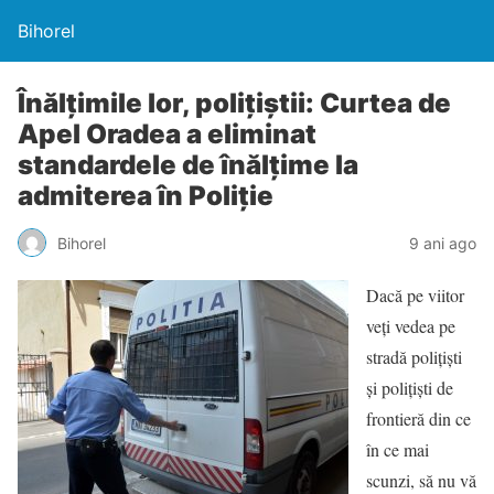
Bihorel
Înălţimile lor, poliţiştii: Curtea de
Apel Oradea a eliminat
standardele de înălțime la
admiterea în Poliție
Bihorel
9 ani ago
Dacă pe viitor
veţi vedea pe
stradă poliţişti
şi poliţişti de
frontieră din ce
în ce mai
scunzi, să nu vă