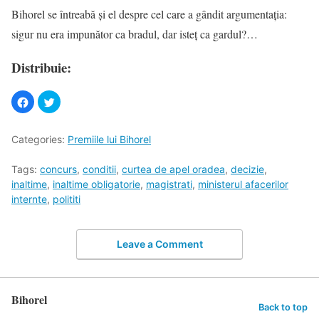
Bihorel se întreabă şi el despre cel care a gândit argumentaţia:
sigur nu era impunător ca bradul, dar isteţ ca gardul?…
Distribuie:
Categories:
Premiile lui Bihorel
Tags:
concurs
,
conditii
,
curtea de apel oradea
,
decizie
,
inaltime
,
inaltime obligatorie
,
magistrati
,
ministerul afacerilor
internte
,
polititi
Leave a Comment
Bihorel
Back to top