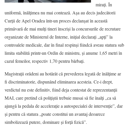
miraţi. În
uniformă, înălţimea nu mai contează. Aşa au decis judecătorii
Curţii de Apel Oradea într-un proces declanşat în această
primăvară de mai mulţi tineri înscrişi la concursurile de recrutare
organizate de Ministerul de Interne, iniţial declaraţi „apţi” la
controalele medicale, dar în final respinşi fiindcă aveau statura sub
limita stabilită printr-un Ordin de ministru, şi anume 1,65 metri în
cazul femeilor, respectiv 1,70 pentru bărbaţi.
Magistraţii orădeni au hotărât că prevederea legată de înălţime ar
fi discriminatorie, dispunând eliminarea acesteia. Ce-i drept,
verdictul nu este definitiv, fiind deja contestat de reprezentanţii
MAI, care pretind că poliţiştii trebuie musai să fie înalţi „ca să
ajungă la pedala de acceleraţie a autospecialei de intervenţie”, dar
şi pentru că statura „poate constitui un avantaj deoarece
simbolizează putere, dominare şi forţă fizică”.