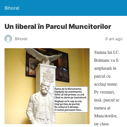
Bihorel
Un liberal în Parcul Muncitorilor
Bihorel
9 ani ago
Statuia lui I.C.
Brătianu va fi
amplasată în
parcul cu
același nume.
Pe vremuri,
însă, parcul se
numea al
Muncitorilor,
iar clasa