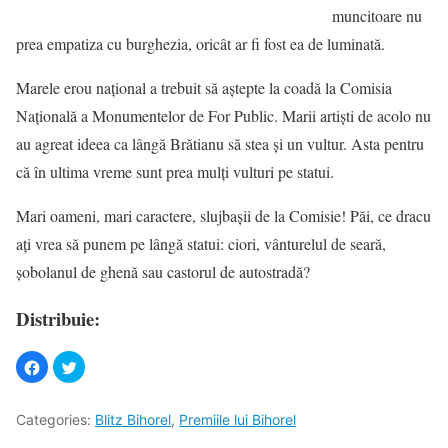
muncitoare nu
prea empatiza cu burghezia, oricât ar fi fost ea de luminată.
Marele erou național a trebuit să aștepte la coadă la Comisia
Națională a Monumentelor de For Public. Marii artiști de acolo nu
au agreat ideea ca lângă Brătianu să stea și un vultur. Asta pentru
că în ultima vreme sunt prea mulți vulturi pe statui.
Mari oameni, mari caractere, slujbașii de la Comisie! Păi, ce dracu
ați vrea să punem pe lângă statui: ciori, vânturelul de seară,
șobolanul de ghenă sau castorul de autostradă?
Distribuie:
Categories:
Blitz Bihorel
,
Premiile lui Bihorel