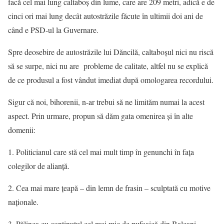
facă cel mai lung caltaboș din lume, care are 209 metri, adică e de
cinci ori mai lung decât autostrăzile făcute în ultimii doi ani de
când e PSD-ul la Guvernare.
Spre deosebire de autostrăzile lui Dăncilă, caltaboșul nici nu riscă
să se surpe, nici nu are probleme de calitate, altfel nu se explică
de ce produsul a fost vândut imediat după omologarea recordului.
Sigur că noi, bihorenii, n-ar trebui să ne limităm numai la acest
aspect. Prin urmare, propun să dăm gata omenirea și în alte
domenii:
1. Politicianul care stă cel mai mult timp în genunchi în fața
colegilor de alianță.
2. Cea mai mare țeapă – din lemn de frasin – sculptată cu motive
naționale.
3. Pălinca cu conținutul cel mai mic de pufoaică din Balcani.