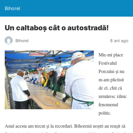
Bihorel
Un caltaboș cât o autostradă!
Bihorel
8 ani ago
Mie-mi place
Festivalul
Porcului și nu
m-am plictisit
de el, chit că
urmăresc zilnic
fenomenul
politic.
Anul acesta am trecut și la recorduri. Bihorenii noștri au reușit să