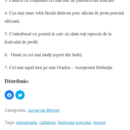
4. Cea mai mare tobă făcută dintr-un porc afectat de pesta porcină
africană.
5. Contrabasul cu goarnă la care să cânte toți rapsozii de la
festivalul de profil.
6. Omul cu cei mai mulți șogori din Județ.
7. Cel mai rapid tren pe ruta Oradea – Aeroportul Debrețin.
Distribuie:
Categories:
Jurnal de Bihorel
Tags:
autostrada
,
caltabos
,
festivalul porcului
,
record