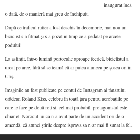
inaugurat încă
o dată, de o manieră mai greu de închipuit.
După ce traficul rutier a fost deschis în decembrie, mai nou un
biciclist s-a filmat şi s-a pozat în timp ce a pedalat pe arcele
podului!
La asfinţit, într-o lumină portocalie aproape feerică, biciclistul a
urcat pe arce, fără să se teamă că ar putea aluneca pe şosea ori în
Criş.
Imaginile au fost publicate pe contul de Instagram al tânărului
orădean Roland Kiss, celebru în toată ţara pentru acrobaţiile pe
care le face pe două roţi şi, cel mai probabil, protagonistul este
chiar el. Norocul lui că n-a avut parte de un accident ori de o
amendă, că atunci ştirile despre isprava sa n-ar mai fi sunat la fel.