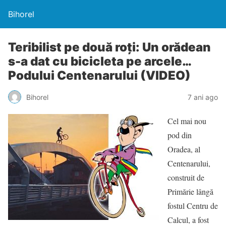
Bihorel
Teribilist pe două roţi: Un orădean
s-a dat cu bicicleta pe arcele…
Podului Centenarului (VIDEO)
Bihorel
7 ani ago
Cel mai nou
pod din
Oradea, al
Centenarului,
construit de
Primărie lângă
fostul Centru de
Calcul, a fost