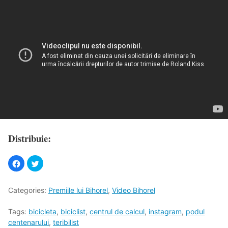
Distribuie:
Categories:
Premiile lui Bihorel
,
Video Bihorel
Tags:
bicicleta
,
biciclist
,
centrul de calcul
,
instagram
,
podul
centenarului
,
teribilist