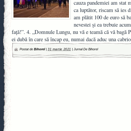
cauza pandemiei am stat ma
ca luptător, riscam să ies 
am plătit 100 de euro să b
nevestei și ea trebuie ac
față!”. 4. „Domnule Lungu, nu vă e teamă că vă bagă P
ei dubă în care să încap eu, numai dacă aduc una cabrio
Postat de
Bihorel
|
31 martie 2021
|
Jurnal De Bihorel