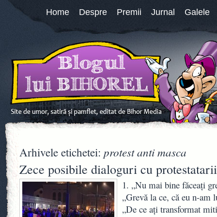
Home
Despre
Premii
Jurnal
Galele
protest anti masca
Arhivele etichetei:
Zece posibile dialoguri cu protestatari
1. „Nu mai bine făceați gr
„Grevă la ce, că eu n-am l
„De ce ați transformat mit