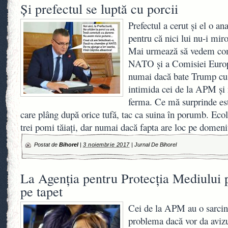
Și prefectul se luptă cu porcii
Prefectul a cerut și el o an
pentru că nici lui nu-i mir
Mai urmează să vedem com
NATO și a Comisiei Europ
numai dacă bate Trump cu
intimida cei de la APM și 
ferma. Ce mă surprinde este
care plâng după orice tufă, tac ca suina în porumb. Ecol
trei pomi tăiați, dar numai dacă fapta are loc pe domeni
Postat de
Bihorel
|
3 noiembrie 2017
|
Jurnal De Bihorel
La Agenția pentru Protecția Mediului p
pe tapet
Cei de la APM au o sarcină
problema dacă vor da aviz