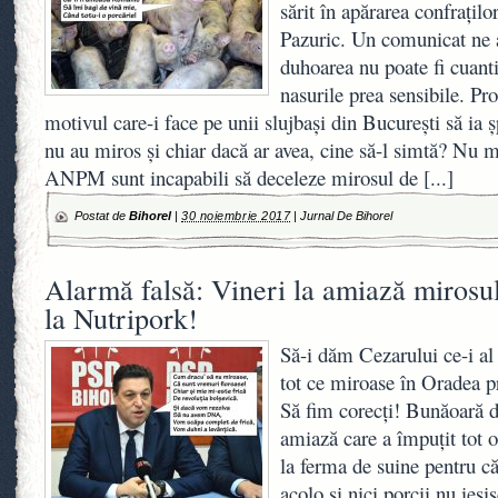
sărit în apărarea confrațilo
Pazuric. Un comunicat ne a
duhoarea nu poate fi cuanti
nasurile prea sensibile. Pro
motivul care-i face pe unii slujbași din București să ia 
nu au miros și chiar dacă ar avea, cine să-l simtă? Nu m
ANPM sunt incapabili să deceleze mirosul de
[...]
Postat de
Bihorel
|
30 noiembrie 2017
|
Jurnal De Bihorel
Alarmă falsă: Vineri la amiază mirosu
la Nutripork!
Să-i dăm Cezarului ce-i a
tot ce miroase în Oradea p
Să fim corecți! Bunăoară d
amiază care a împuțit tot o
la ferma de suine pentru că
acolo și nici porcii nu ieși