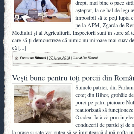
drept, mai bine o pace st
așteptat, la ce hal de legi 
imposibil să te poți lupta c
pe la APM, Zgarda de Rem
Mediului și al Agriculturii. Inspectorii sunt în stare să t
care să-ți demonstreze că nimic nu miroase mai suav dec
că
[...]
Postat de
Bihorel
|
27 iunie 2018
|
Jurnal De Bihorel
Vești bune pentru toți porcii din Româ
Suinele patriei, din Parlam
coteț din Bihor, grohăie de
porci pe patru picioare Nut
reautorizată să funcționeze
Oradea. Iată că prin înțelea
conducerii de partid și de 
la orașe și sate vor putea să se împuțească după pofta i