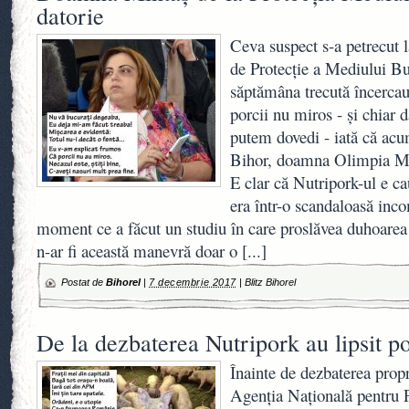
datorie
Ceva suspect s-a petrecut 
de Protecție a Mediului B
săptămâna trecută încercau
porcii nu miros - și chiar 
putem dovedi - iată că ac
Bihor, doamna Olimpia Mint
E clar că Nutripork-ul e c
era într-o scandaloasă inco
moment ce a făcut un studiu în care proslăvea duhoare
n-ar fi această manevră doar o
[...]
Postat de
Bihorel
|
7 decembrie 2017
|
Blitz Bihorel
De la dezbaterea Nutripork au lipsit po
Înainte de dezbaterea propr
Agenția Națională pentru 