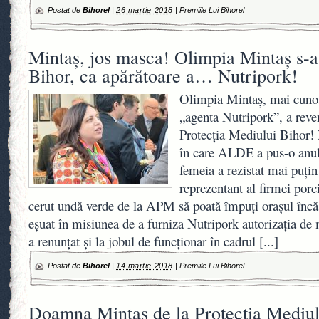
Postat de
Bihorel
|
26 martie 2018
|
Premiile Lui Bihorel
Mintaş, jos masca! Olimpia Mintaș s-
Bihor, ca apărătoare a… Nutripork!
Olimpia Mintaş, mai cuno
„agenta Nutripork”, a reve
Protecţia Mediului Bihor! 
în care ALDE a pus-o anul 
femeia a rezistat mai puţin
reprezentant al firmei porc
cerut undă verde de la APM să poată împuţi oraşul încă
eşuat în misiunea de a furniza Nutripork autorizaţia de
a renunţat şi la jobul de funcţionar în cadrul
[...]
Postat de
Bihorel
|
14 martie 2018
|
Premiile Lui Bihorel
Doamna Mintaș de la Protecția Mediulu