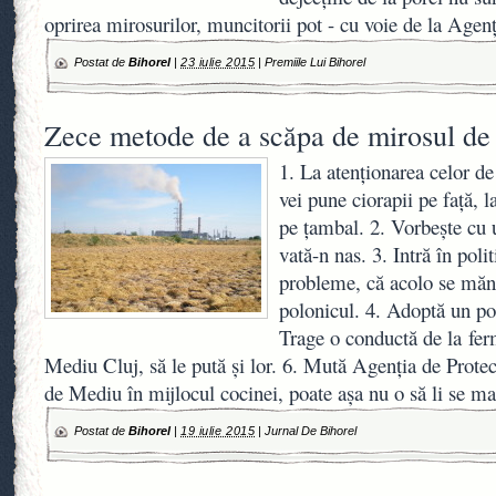
oprirea mirosurilor, muncitorii pot - cu voie de la Agen
Postat de
Bihorel
|
23 iulie 2015
|
Premiile Lui Bihorel
Zece metode de a scăpa de mirosul de 
1. La atenţionarea celor d
vei pune ciorapii pe faţă, l
pe ţambal. 2. Vorbeşte cu 
vată-n nas. 3. Intră în poli
probleme, că acolo se măn
polonicul. 4. Adoptă un por
Trage o conductă de la fer
Mediu Cluj, să le pută şi lor. 6. Mută Agenţia de Prote
de Mediu în mijlocul cocinei, poate aşa nu o să li se m
Postat de
Bihorel
|
19 iulie 2015
|
Jurnal De Bihorel