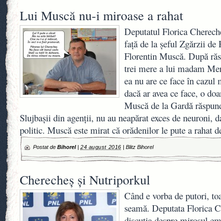
Lui Muscă nu-i miroase a rahat
Deputatul Florica Chereche
față de la șeful Zgărzii d
Florentin Muscă. După răsp
trei mere a lui madam Me
ea nu are ce face în cazul m
dacă ar avea ce face, o doar
Muscă de la Gardă răspun
Slujbașii din agenții, nu au neapărat exces de neuroni, d
politic. Muscă este mirat că orădenilor le pute a rahat 
Postat de
Bihorel
|
24 august 2016
|
Blitz Bihorel
Cherecheș și Nutriporkul
Când e vorba de putori, to
seamă. Deputata Florica C
discuția despre mirosul em