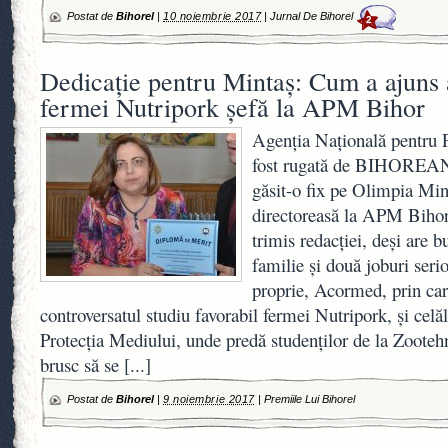
Postat de
Bihorel
|
10 noiembrie 2017
|
Jurnal De Bihorel
2
Dedicaţie pentru Mintaş: Cum a ajuns 
fermei Nutripork șefă la APM Bihor
Agenţia Naţională pentru P
fost rugată de BIHOREAN
găsit-o fix pe Olimpia Min
directoreasă la APM Biho
trimis redacţiei, deşi are 
familie şi două joburi serio
proprie, Acormed, prin care
controversatul studiu favorabil fermei Nutripork, şi celăl
Protecţia Mediului, unde predă studenţilor de la Zooteh
brusc să se
[...]
Postat de
Bihorel
|
9 noiembrie 2017
|
Premiile Lui Bihorel