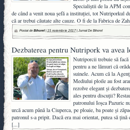
Specialiștii de la APM con
de când a venit noua șefă a instituției, tot Nutriporkul 
că ar trebui căutate alte cauze. O fi de la Fabrica de Za
Postat de
Bihorel
|
15 noiembrie 2017
|
Jurnal De Bihorel
Dezbaterea pentru Nutripork va avea l
Nutriporcii trebuie să facă
pentru a ne lămuri că orăd
suinele. Acum că la Agenți
Mediului ploile au fost ara
rezolve elegant și dezbater
ales pentru discuții? Rest
patronului Ioșca Pazuric n
urcă acum până la Ciuperca, pe ploaie, ba poate și zăpa
patronul s-a pripit. Dacă era mai orientat, putea să țină
[...]