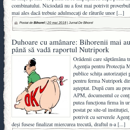
combinatului. Niciodată nu a fost mai potrivit proverbul
mai ales dacă trebuie adulmecați de râturile unor
[...]
Postat de
Bihorel
|
20 mai 2018
|
Jurnal De Bihorel
Duhoare cu amânare: Bihorenii mai au 
până să vadă raportul Nutripork
Orădenii care săptămâna tr
Agenţia pentru Protecţia 
publice schiţa autorizaţiei
pentru ferma Nutripork din
aşteptat. După cum au prom
APM, documentul ce conţin
putea funcţiona firma în u
postat pe site-ul instituţiei
potrivit cu serverele Agenţi
deşi fusese finalizat miercurea trecută, draftul n-a
[...]