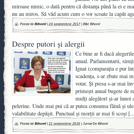
miroase nimic, o dată pentru că distanța până la ei e ma
nu au miros. Să văd acum cum o vor scoate la capăt agen
Postat de
Bihorel
|
24 septembrie 2017
|
Blitz Bihorel
Despre putori și alergii
Ce bine ar fi dacă alegeril
anual. Parlamentarii, simț
Ignat (comparația e pur în
scadența, s-ar zbate mai mu
votat. Și presa s-ar mai înv
primești anual bugete de r
mulți alegători și-ar înnoi 
pelerine. Unde mai pui că ar putea consuma făină și ule
valabilitate depășit. Punctual și morții ar mai fi scoși
[..
Postat de
Bihorel
|
11 septembrie 2016
|
Jurnal De Bihorel