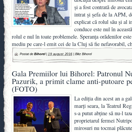
și a fost contrată de avocata
intrat și șefa de la APM,
explicat că rolul său și al i
conduce este nul în aceast
rolul e nul în toate problemele. Speranța orădenilor este
mediu pe care-l emit cei de la Cluj să fie nefavorabil, c
Postat de
Bihorel
|
19 august 2016
|
Blitz Bihorel
Gala Premiilor lui Bihorel: Patronul Nu
Pazurik, a primit clame anti-putoare p
(FOTO)
La ediţia din acest an a gal
marţi seara, la Teatrul Re
s-a putut abţine să nu-l tax
proprietarul fermei Nutripo
mirosuri nu tocmai plăcute