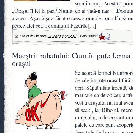
verii în oraş. Acesta a pri
„Oraşul îl iei la pas / Numa’ de ai vată-n nas”. „Domnu
afaceri. Aşa că şi-a făcut o crescătorie de porci lângă or
petrec aici cea a domnului Pazurik
[...]
Postat de
Bihorel
|
20 noiembrie 2015
|
Foto Bihorel
1
Maeştrii rahatului: Cum împute ferma
oraşul
Se acordă fermei Nutripork
de zile împute oraşul fără 
opri. Săptămâna trecută, du
mai tare ca de obicei, astfe
vest a oraşului nu mai avea
să scapi, iar Bihorel, mer
mirosului, a descoperit mo
paiele cu care sunt acoperit
dejecţiile de la porci nu su