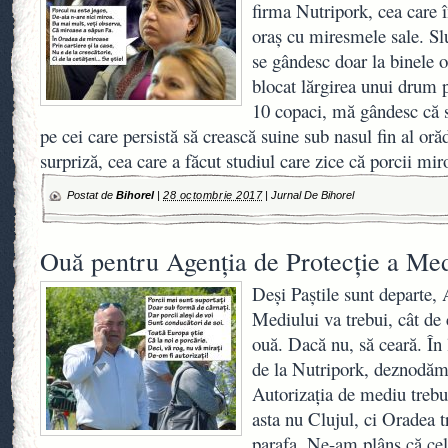
firma Nutripork, cea care 
oraș cu miresmele sale. Sluj
se gândesc doar la binele o
blocat lărgirea unui drum p
10 copaci, mă gândesc că s
pe cei care persistă să crească suine sub nasul fin al or
surpriză, cea care a făcut studiul care zice că porcii mi
Postat de
Bihorel
|
28 octombrie 2017
|
Jurnal De Bihorel
Ouă pentru Agenția de Protecție a Med
Deși Paștile sunt departe, 
Mediului va trebui, cât de 
ouă. Dacă nu, să ceară. În 
de la Nutripork, deznodăm
Autorizația de mediu trebui
asta nu Clujul, ci Oradea t
parafa. Ne-am plâns că cel