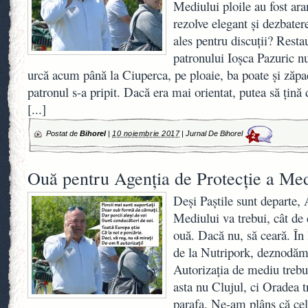
Mediului ploile au fost ara
rezolve elegant și dezbater
ales pentru discuții? Rest
patronului Ioșca Pazuric n
urcă acum până la Ciuperca, pe ploaie, ba poate și zăpa
patronul s-a pripit. Dacă era mai orientat, putea să țină
[...]
Postat de
Bihorel
|
10 noiembrie 2017
|
Jurnal De Bihorel
2
Ouă pentru Agenția de Protecție a Med
Deși Paștile sunt departe, 
Mediului va trebui, cât de 
ouă. Dacă nu, să ceară. În 
de la Nutripork, deznodăm
Autorizația de mediu trebui
asta nu Clujul, ci Oradea t
parafa. Ne-am plâns că cel