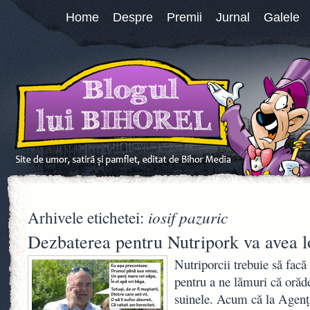
Home
Despre
Premii
Jurnal
Galele
iosif pazuric
Arhivele etichetei:
Dezbaterea pentru Nutripork va avea l
Nutriporcii trebuie să facă
pentru a ne lămuri că orăd
suinele. Acum că la Agenți