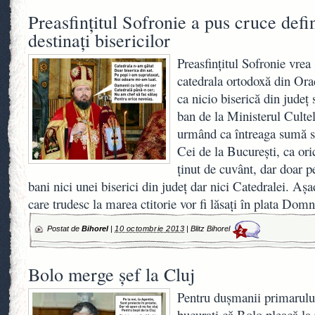
Preasfinţitul Sofronie a pus cruce defin
destinaţi bisericilor
Preasfinţitul Sofronie vre
catedrala ortodoxă din Ora
ca nicio biserică din judeţ
ban de la Ministerul Cultelo
urmând ca întreaga sumă să
Cei de la Bucureşti, ca ori
ţinut de cuvânt, dar doar 
bani nici unei biserici din judeţ dar nici Catedralei. Aş
care trudesc la marea ctitorie vor fi lăsaţi în plata Dom
Postat de
Bihorel
|
10 octombrie 2013
|
Blitz Bihorel
2
Bolo merge şef la Cluj
Pentru duşmanii primarulu
bucuraţi că Bolo pleacă la