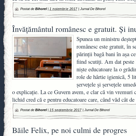
Postat de
Bihorel
|
1 noiembrie 2017
|
Jurnal De Bihorel
Învățământul românesc e gratuit. Și inu
Spunea un ministru deștep
românesc este gratuit, în s
părinții bagă bani în așa ce
fiind scutiți. Am dat peste 
niște educatoare la o grădi
role de hârtie igienică, 5 li
șervețele și șervețele umed
o explicație. La ce Guvern avem, e clar că vin vremuri
lichid cred că e pentru educatoare care, când văd cât de
Postat de
Bihorel
|
15 septembrie 2017
|
Jurnal De Bihorel
Băile Felix, pe noi culmi de progres