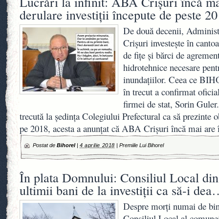
Lucrări la infinit: ABA Crişuri încă ma
derulare investiţii începute de peste 20
De două decenii, Administ
Crişuri investeşte în canto
de fiţe şi bărci de agrement
hidrotehnice necesare pent
inundaţiilor. Ceea ce B
în trecut a confirmat oficia
firmei de stat, Sorin Gul
trecută la şedinţa Colegiului Prefectural ca să prezinte ob
pe 2018, acesta a anunţat că ABA Crişuri încă mai are 
Postat de
Bihorel
|
4 aprilie 2018
|
Premiile Lui Bihorel
În plata Domnului: Consiliul Local di
ultimii bani de la investiții ca să-i dea
Despre morţi numai de bine
Consiliul Local al comunei