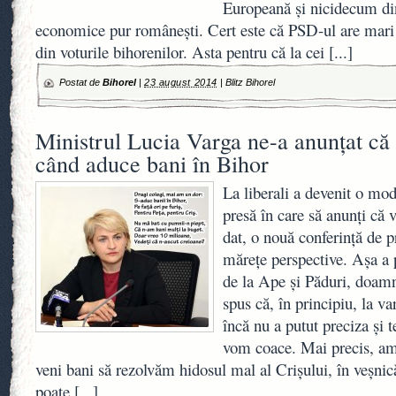
Europeană şi nicidecum di
economice pur româneşti. Cert este că PSD-ul are mari
din voturile bihorenilor. Asta pentru că la cei
[...]
Postat de
Bihorel
|
23 august 2014
|
Blitz Bihorel
Ministrul Lucia Varga ne-a anunţat că
când aduce bani în Bihor
La liberali a devenit o mod
presă în care să anunţi că
dat, o nouă conferinţă de p
măreţe perspective. Aşa a 
de la Ape şi Păduri, doam
spus că, în principiu, la var
încă nu a putut preciza şi 
vom coace. Mai precis, am
veni bani să rezolvăm hidosul mal al Crişului, în veşnic
poate
[...]