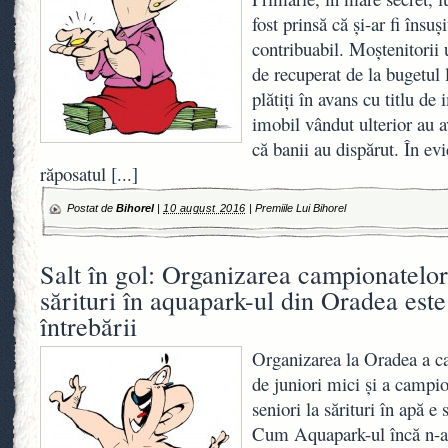
fost prinsă că şi-ar fi însu
contribuabil. Moştenitorii
de recuperat de la bugetul 
plătiţi în avans cu titlu de
imobil vândut ulterior au a
că banii au dispărut. În evi
răposatul
[...]
Postat de
Bihorel
|
10 august 2016
|
Premiile Lui Bihorel
Salt în gol: Organizarea campionatelor
sărituri în aquapark-ul din Oradea est
întrebării
Organizarea la Oradea a c
de juniori mici şi a campio
seniori la sărituri în apă e
Cum Aquapark-ul încă n-a f