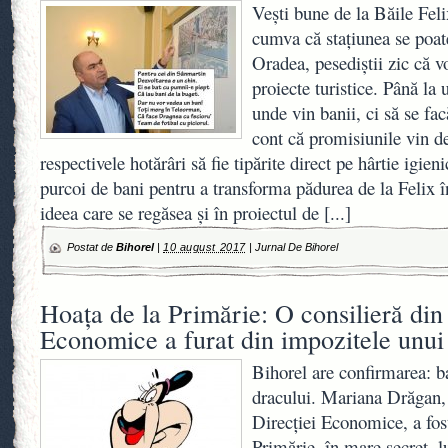
Vești bune de la Băile Fel
cumva că stațiunea se poate
Oradea, pesediștii zic că 
proiecte turistice. Până la
unde vin banii, ci să se fac
cont că promisiunile vin d
respectivele hotărâri să fie tipărite direct pe hârtie igie
purcoi de bani pentru a transforma pădurea de la Felix î
ideea care se regăsea și în proiectul de
[...]
Postat de
Bihorel
|
10 august 2017
|
Jurnal De Bihorel
Hoaţa de la Primărie: O consilieră din
Economice a furat din impozitele unui
Bihorel are confirmarea: b
dracului. Mariana Drăgan, 
Direcţiei Economice, a fost
Primărie, în mare secret, l