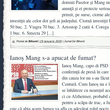
domnii Pasztor și Mang nu 
anunţă şi ei proiecte serio
primit, pe surse, ciorne ale
investiţii ale celor doi şefi ai judeţului. Ciornă investiţ
50 buc. 2. Viagra 70 buc. 3. Artostop 2 cutii 4. Corega
1 buc. 6. Smecta 29
[...]
Postat de
Bihorel
|
29 ianuarie 2020
|
Jurnal De Bihorel
Ianoș Mang s-a apucat de fumat?
Ianoș Mang, capo di PSD B
conferință de presă în care 
din cauza lor nu s-au făcut 
Centură. Cum Ianoș nu e în
se înhăiteze cu neamțul ac
ci cu Alzheimer, probabil c
pentru a scăpa de trac, a 
este că abia acum lumea va afla cu adevărat rolul nociv a