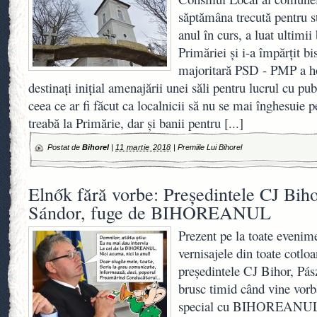
săptămâna trecută pentru st
anul în curs, a luat ultimii 
Primăriei şi i-a împărţit bi
majoritară PSD - PMP a hot
destinaţi iniţial amenajării unei săli pentru lucrul cu pub
ceea ce ar fi făcut ca localnicii să nu se mai înghesuie 
treabă la Primărie, dar şi banii pentru
[...]
Postat de
Bihorel
|
11 martie 2018
|
Premiile Lui Bihorel
Elnők fără vorbe: Președintele CJ Biho
Sándor, fuge de BIHOREANUL
Prezent pe la toate evenime
vernisajele din toate cotloa
preşedintele CJ Bihor, Pász
brusc timid când vine vorba
special cu BIHOREANUL. 