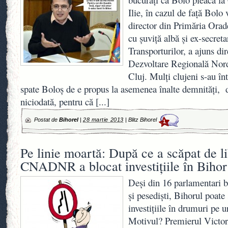
Ilie, în cazul de faţă Bolo
director din Primăria Orade
cu şuviţă albă şi ex-secreta
Transporturilor, a ajuns di
Dezvoltare Regională Nord-
Cluj. Mulţi clujeni s-au înt
spate Boloş de e propus la asemenea înalte demnităţi, d
niciodată, pentru că
[...]
Postat de
Bihorel
|
28 martie 2013
|
Blitz Bihorel
1
Pe linie moartă: După ce a scăpat de li
CNADNR a blocat investiţiile în Bihor
Deşi din 16 parlamentari bi
şi pesedişti, Bihorul poate 
investiţiile în drumuri pe u
Motivul? Premierul Victor