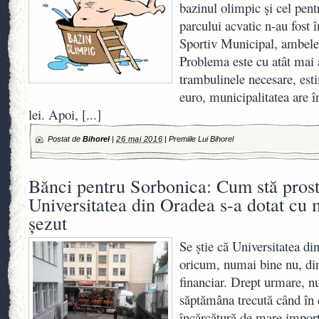
bazinul olimpic şi cel pentr
parcului acvatic n-au fost 
Sportiv Municipal, ambele 
Problema este cu atât mai 
trambulinele necesare, est
euro, municipalitatea are 
lei. Apoi,
[...]
Postat de
Bihorel
|
26 mai 2016
|
Premiile Lui Bihorel
Bănci pentru Sorbonica: Cum stă prost
Universitatea din Oradea s-a dotat cu
şezut
Se ştie că Universitatea d
oricum, numai bine nu, di
financiar. Drept urmare, n
săptămâna trecută când în
încărcătură de mare impor