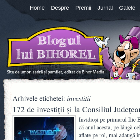
Home
Despre
Premii
Jurnal
Galele
investitii
Arhivele etichetei:
172 de investiții şi la Consiliul Județea
Invidioşi pe primarul Ilie 
că anul acesta, pe lângă cel
aflate pe rol, mai adaugă î