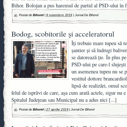
Bihor. Bolojan a pus haremul de partid al PSD-ului în 
Postat de
Bihorel
|
9 noiembrie 2019
|
Jurnal De Bihorel
Bodog, scobitorile și acceleratorul
Îți trebuie mare tupeu să te
șantier și să îndrugi balive
se datorează ție. În plus pe
PSD-ului pe care-l slujești
un asemenea tupeu nu se pu
vestitul dottore brancardi
lipsă de realizări, omul sco
felul de isprăvi de care, așa cum arată actele, sigur nu 
Spitalul Județean sau Municipal nu a adus nici
[...]
Postat de
Bihorel
|
27 aprilie 2019
|
Jurnal De Bihorel