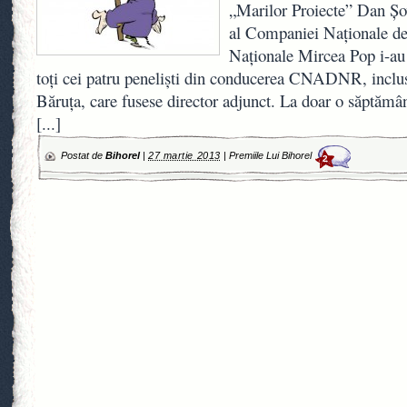
„Marilor Proiecte” Dan Şov
al Companiei Naţionale de
Naţionale Mircea Pop i-au 
toţi cei patru penelişti din conducerea CNADNR, inclu
Băruţa, care fusese director adjunct. La doar o săptăm
[...]
Postat de
Bihorel
|
27 martie 2013
|
Premiile Lui Bihorel
2