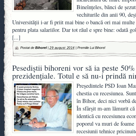
Bineînţeles, bănci de şezut
vechiturile din anii 90, deş
Universităţii i-ar fi priit mai bine o bancă ori mai multe
pentru plata salariilor. Dar tot răul e spre bine: odată g
[...]
Postat de
Bihorel
|
29 august 2014
|
Premiile Lui Bihorel
Pesediştii bihoreni vor să ia peste 50% 
prezidenţiale. Totul e să nu-i prindă n
Preşedintele PSD Ioan Man
chestia cu recesiunea. Sunt
în Bihor, deci nici vorbă 
În sfârşit m-am lămurit că
identică cu recesiunea eco
poporul va muri de foame v
recesiunii tehnice pricinui