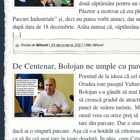
două săptămâni pentru un i
Pásztor a motivat că era pl
Parcuri Industriale” şi, deci nu putea vorbi atunci, dar u
după data de 18 decembrie. Atâta numai că, săptămâna t
[...]
Postat de
Bihorel
|
29 decembrie 2017
|
Blitz Bihorel
De Centenar, Bolojan ne umple cu parc
Pornind de la ideea că cel 
Oradea este pasajul Vultu
Bolojan s-a gândit să mai f
să crească gradul de atracti
punct de vedere turistic. M
omul vrea cu orice preţ să 
tare din parcare. Dar e simp
dacă ai o singură parcare. Aşa că s-a hotărât să ctitorea
ca să fie cel mai tare în toate deodată. În plus, cum Cri