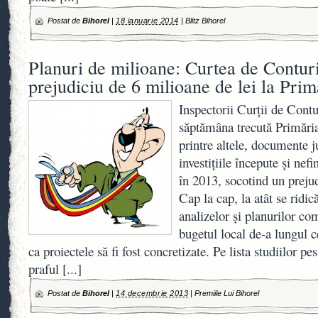
Postat de
Bihorel
|
18 ianuarie 2014
|
Blitz Bihorel
Planuri de milioane: Curtea de Conturi
prejudiciu de 6 milioane de lei la Pri
Inspectorii Curţii de Contu
săptămâna trecută Primăria
printre altele, documente ju
investiţiile începute şi nef
în 2013, socotind un prejud
Cap la cap, la atât se ridic
analizelor şi planurilor com
bugetul local de-a lungul c
ca proiectele să fi fost concretizate. Pe lista studiilor pe
praful
[...]
Postat de
Bihorel
|
14 decembrie 2013
|
Premiile Lui Bihorel