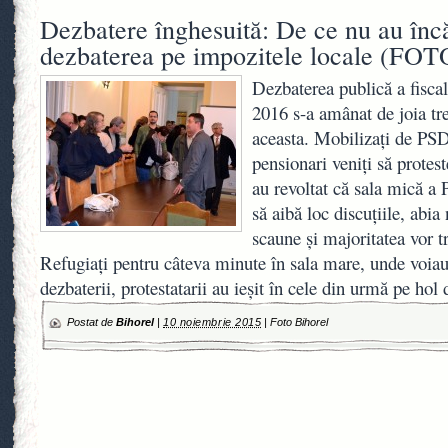
Dezbatere înghesuită: De ce nu au încă
dezbaterea pe impozitele locale (FOT
Dezbaterea publică a fiscal
2016 s-a amânat de joia t
aceasta. Mobilizaţi de PSD
pensionari veniţi să protes
au revoltat că sala mică a
să aibă loc discuţiile, abi
scaune şi majoritatea vor tr
Refugiaţi pentru câteva minute în sala mare, unde voiau
dezbaterii, protestatarii au ieşit în cele din urmă pe ho
Postat de
Bihorel
|
10 noiembrie 2015
|
Foto Bihorel