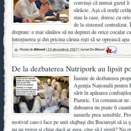
convinși că numai gazul îi
sărăcie. Așa că mulți cetăț
stau la case, doresc cu ori
de la sistemul centralizat. 
dreptate: e mai sănătos să nu depinzi de orice cocalar ca
întreținerea și din pricina căruia riști să se oprească apa
Postat de
Bihorel
|
23 decembrie 2017
|
Jurnal De Bihorel
1
De la dezbaterea Nutripork au lipsit po
Înainte de dezbaterea propr
Agenția Națională pentru 
sărit în apărarea confrațilo
Pazuric. Un comunicat ne a
duhoarea nu poate fi cuanti
nasurile prea sensibile. Pro
motivul care-i face pe unii slujbași din București să ia 
nu au miros și chiar dacă ar avea, cine să-l simtă? Nu m