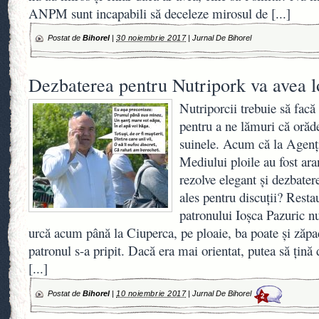
ANPM sunt incapabili să deceleze mirosul de
[...]
Postat de
Bihorel
|
30 noiembrie 2017
|
Jurnal De Bihorel
Dezbaterea pentru Nutripork va avea l
Nutriporcii trebuie să facă
pentru a ne lămuri că orăd
suinele. Acum că la Agenți
Mediului ploile au fost ara
rezolve elegant și dezbater
ales pentru discuții? Rest
patronului Ioșca Pazuric n
urcă acum până la Ciuperca, pe ploaie, ba poate și zăpa
patronul s-a pripit. Dacă era mai orientat, putea să țină
[...]
Postat de
Bihorel
|
10 noiembrie 2017
|
Jurnal De Bihorel
2