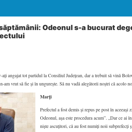
săptămânii: Odeonul s-a bucurat deg
ectului
ați angajat tot partidul la Consiliul Județean, dar a trebuit să vină Bolova
 n-am vrut să fie și în ungurește. Să nu vadă alegătorii noștri că acolo 
Marți
Prefectul a fost demis și repus pe post în aceeași 
Odeonul, așa este procedura acum”. „Dar ce ai î
niște ascuțitori, că au fost numiți noii subprefecți ș