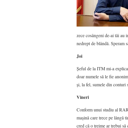
zece cosângeni de-ai tăi au i
nedrept de blândă. Speram să
Joi
Șeful de la ITM mi-a explica
doar numele să le fie anonimiz
și, la fel, sumele din conturi
Vineri
Conform unui studiu al RAR, o
mașină care trece pe lângă ti
cred că o treime ar trebui să