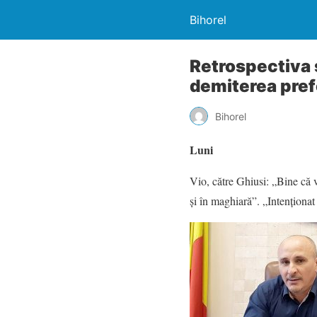
Bihorel
Retrospectiva 
demiterea pref
Bihorel
Luni
Vio, către Ghiusi: „Bine că v-
și în maghiară”. „Intenționat