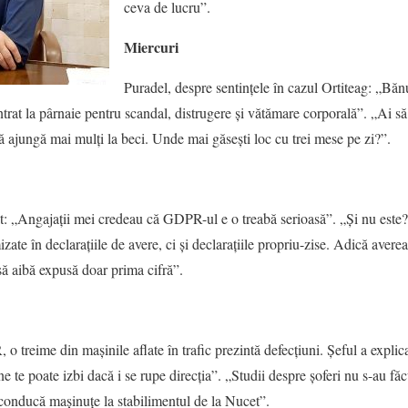
ceva de lucru”.
Miercuri
Puradel, despre sentințele în cazul Ortiteag: „Bănu
ntrat la pârnaie pentru scandal, distrugere și vătămare corporală”. „Ai să
 ajungă mai mulți la beci. Unde mai găsești loc cu trei mese pe zi?”.
t: „Angajații mei credeau că GDPR-ul e o treabă serioasă”. „Și nu este
ate în declarațiile de avere, ci și declarațiile propriu-zise. Adică averea 
 să aibă expusă doar prima cifră”.
 treime din mașinile aflate în trafic prezintă defecțiuni. Șeful a explica
ne te poate izbi dacă i se rupe direcția”. „Studii despre șoferi nu s-au fă
 conducă mașinuțe la stabilimentul de la Nucet”.