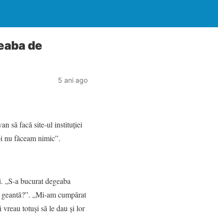
eaba de
5 ani ago
n să facă site-ul instituției
noi nu făceam nimic”.
zi. „S-a bucurat degeaba
n geantă?”. „Mi-am cumpărat
i vreau totuși să le dau și lor