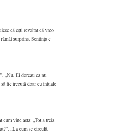
iesc că ești revoltat că vreo
 rămâi surprins. Sentința e
?”. „Nu. Ei doreau ca nu
să fie trecută doar cu inițiale
t cum vine asta: „Tot a treia
cut?”. „La cum se circulă,