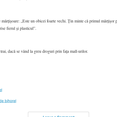
mărțișoare: „Este un obicei foarte vechi. Țin minte că primul mărțișor p
se fierul și plasticul”.
 trai, dacă se vând la greu droguri prin fața mall-urilor.
el
 de bihorel