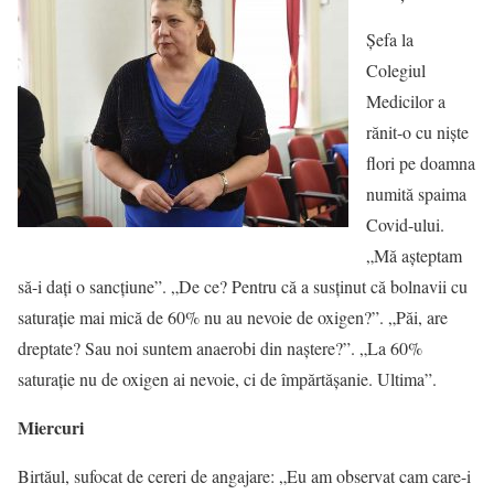
Șefa la
Colegiul
Medicilor a
rănit-o cu niște
flori pe doamna
numită spaima
Covid-ului.
„Mă așteptam
să-i dați o sancțiune”. „De ce? Pentru că a susținut că bolnavii cu
saturație mai mică de 60% nu au nevoie de oxigen?”. „Păi, are
dreptate? Sau noi suntem anaerobi din naștere?”. „La 60%
saturație nu de oxigen ai nevoie, ci de împărtășanie. Ultima”.
Miercuri
Birtăul, sufocat de cereri de angajare: „Eu am observat cam care-i