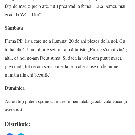
față de macio-picio are, nu-l prea văd la femei”. „La Femei, mai
exact la WC-ul lor”.
Sâmbătă
Firma PD-listă care ne-a iluminat 20 de ani pleacă de la noi. Cu
tolba plină. Unul dintre șefi mi-a mărturisit: „Eu zic să mai vină și
alții, că noi ne-am făcut suma. Și dacă la voi n-am putut mișca
prea mult, tot ne-am scos pârleala prin alte orașe unde nu ne
număra nimeni becurile”.
Duminică
Acum toți putem spune că n-are nimeni atâta școală câtă vacanță
avem noi.
Distribuie: