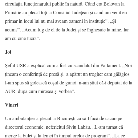
circulația funcționarului public în natură. Când era Bolovan la
Primărie au plecat toți la Consiliul Județean și când am venit eu
primar în locul lui nu mai aveam oameni în instituție”. „Și
acum?”. „Acum fug de el de la Județ și se înghesuie la mine. Iar
am cu cine lucra”.
Joi
Șeful USR a explicat cum a fost cu scandalul din Parlament: „Noi
țineam o conferință de presă și a apărut un trogher cam gălăgios.
I-am spus să golească coșul de gunoi, n-am știut că-i deputat de la
AUR, după cum mirosea și vorbea”.
Vineri
Un ambulanțier a plecat la București ca să-l facă de cacao pe
directorul economic, nefericitul Siviu Labău. „L-am turnat că
merge la bufet și la femei în timpul orelor de program”. „La ce