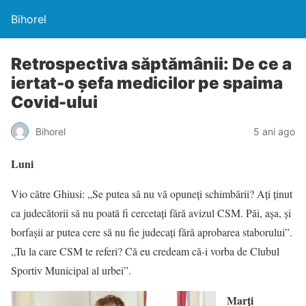
Bihorel
Retrospectiva săptămânii: De ce a
iertat-o șefa medicilor pe spaima
Covid-ului
Bihorel
5 ani ago
Luni
Vio către Ghiusi: „Se putea să nu vă opuneți schimbării? Ați ținut
ca judecătorii să nu poată fi cercetați fără avizul CSM. Păi, așa, și
borfașii ar putea cere să nu fie judecați fără aprobarea staborului”.
„Tu la care CSM te referi? Că eu credeam că-i vorba de Clubul
Sportiv Municipal al urbei”.
Marți