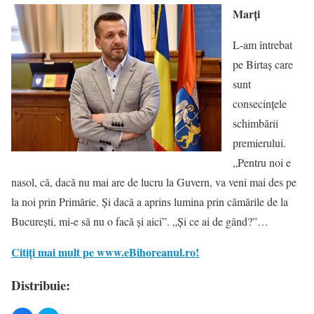
Marți
L-am întrebat
pe Birtaș care
sunt
consecințele
schimbării
premierului.
„Pentru noi e
nasol, că, dacă nu mai are de lucru la Guvern, va veni mai des pe
la noi prin Primărie. Și dacă a aprins lumina prin cămările de la
București, mi-e să nu o facă și aici”. „Și ce ai de gând?”…
Citiți mai mult pe www.eBihoreanul.ro!
Distribuie: