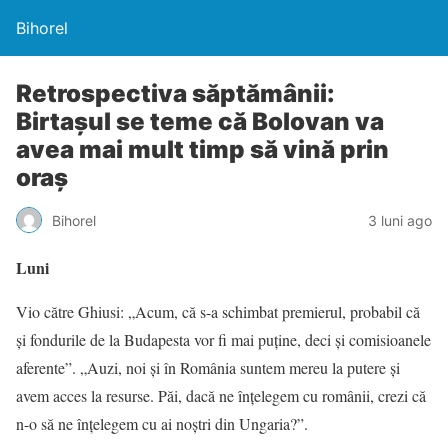
Bihorel
Retrospectiva săptămânii:
Birtașul se teme că Bolovan va
avea mai mult timp să vină prin
oraș
Bihorel
3 luni ago
Luni
Vio către Ghiusi: „Acum, că s-a schimbat premierul, probabil că
și fondurile de la Budapesta vor fi mai puține, deci și comisioanele
aferente”. „Auzi, noi și în România suntem mereu la putere și
avem acces la resurse. Păi, dacă ne înțelegem cu românii, crezi că
n-o să ne înțelegem cu ai noștri din Ungaria?”.