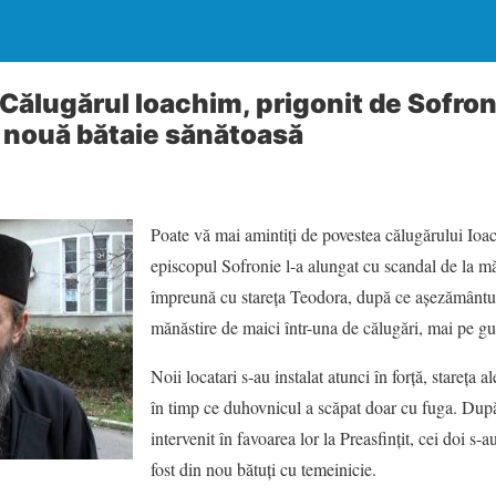
Călugărul Ioachim, prigonit de Sofron
o nouă bătaie sănătoasă
Poate vă mai amintiţi de povestea călugărului Ioa
episcopul Sofronie l-a alungat cu scandal de la m
împreună cu stareţa Teodora, după ce aşezământul 
mănăstire de maici într-una de călugări, mai pe gus
Noii locatari s-au instalat atunci în forţă, stareţa
în timp ce duhovnicul a scăpat doar cu fuga. După
intervenit în favoarea lor la Preasfinţit, cei doi s-
fost din nou bătuţi cu temeinicie.