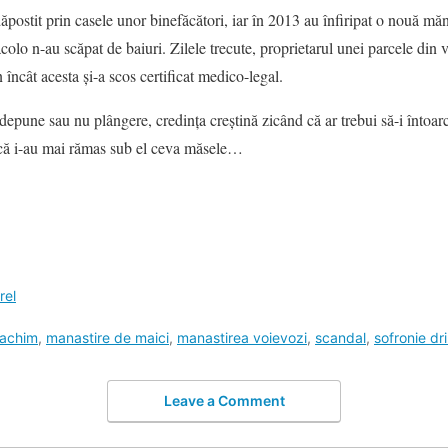
ăpostit prin casele unor binefăcători, iar în 2013 au înfiripat o nouă m
colo n-au scăpat de baiuri. Zilele trecute, proprietarul unei parcele din v
încât acesta şi-a scos certificat medico-legal.
pune sau nu plângere, credinţa creştină zicând că ar trebui să-i întoarcă
acă i-au mai rămas sub el ceva măsele…
rel
oachim
,
manastire de maici
,
manastirea voievozi
,
scandal
,
sofronie dr
Leave a Comment