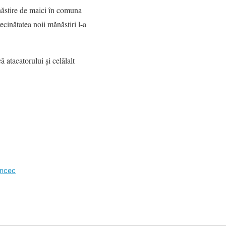
ănăstire de maici în comuna
ecinătatea noii mănăstiri l-a
 atacatorului şi celălalt
incec