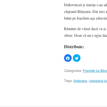
Duhovnicul şi stareţa s-au ad
clujeană Băişoara. Dar nici a
bătut pe Ioachim aşa zdravăn 
Rămâne de văzut dacă va şi de
obraz. Doar că nu-i sigur d
Distribuie:
Categories:
Premiile lui Biho
Tags:
baisoara
,
calugarul i