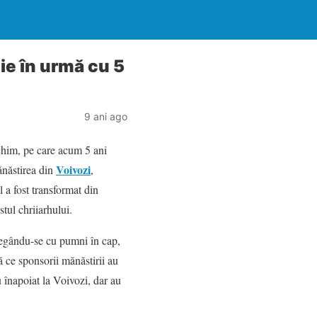
ie în urmă cu 5
9 ani ago
chim, pe care acum 5 ani
Voivozi
ănăstirea din
,
a fost transformat din
tul chriiarhului.
 alegându-se cu pumni în cap,
 ce sponsorii mănăstirii au
au înapoiat la Voivozi, dar au