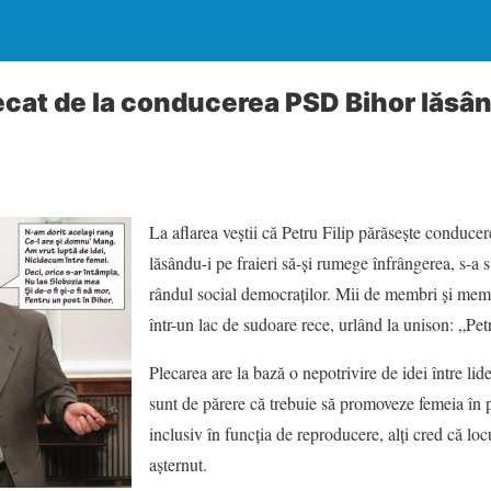
lecat de la conducerea PSD Bihor lăsâ
La aflarea veştii că Petru Filip părăseşte conduce
lăsându-i pe fraieri să-şi rumege înfrângerea, s-a s
rândul social democraţilor. Mii de membri şi mem
într-un lac de sudoare rece, urlând la unison: „Petr
Plecarea are la bază o nepotrivire de idei între lide
sunt de părere că trebuie să promoveze femeia în po
inclusiv în funcţia de reproducere, alţi cred că loc
aşternut.