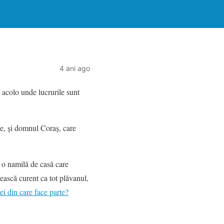
4 ani ago
 acolo unde lucrurile sunt
le, și domnul Coraș, care
 o namilă de casă care
ească curent ca tot plăvanul,
ei din care face parte?