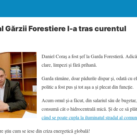
l Gărzii Forestiere l-a tras curentul
Daniel Coraș a fost șef la Garda Forestieră. Adică
clare, limpezi și fără prihană.
Garda rămâne, doar pădurile dispar și, odată cu e
politic a fost pus și tot așa a și plecat din funcție.
Acum omul și-a făcut, din salariul său de bugetar,
consumă cât o hidrocentrală mică. Și de ce să plăt
când se poate cupla la iluminatul stradal al comun
are știu cum se iese din criza energetică globală!