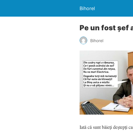
Bihorel
Pe un fost șef a
Bihorel
Iată că sunt băieți deștepți c