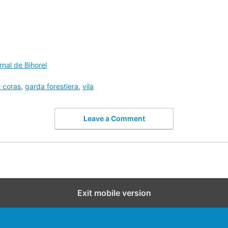
rnal de Bihorel
l coras
,
garda forestiera
,
vila
Leave a Comment
Exit mobile version