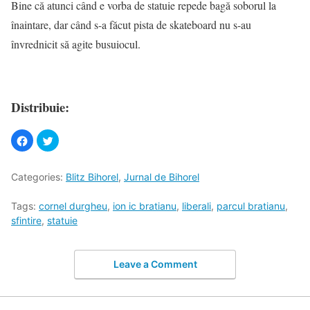
Bine că atunci când e vorba de statuie repede bagă soborul la
înaintare, dar când s-a făcut pista de skateboard nu s-au
învrednicit să agite busuiocul.
Distribuie:
Categories:
Blitz Bihorel
,
Jurnal de Bihorel
Tags:
cornel durgheu
,
ion ic bratianu
,
liberali
,
parcul bratianu
,
sfintire
,
statuie
Leave a Comment