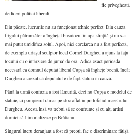
fie privegheată
de lideri politici liberali.
Din păcate, lucrurile nu au funcţionat tehnic perfect. Din cauza
frigului pătrunzător a îngheţat busuiocul în apa sfinţită şi nu s-a
mai putut umidifica solul. Apoi, nici corelarea nu a fost perfectă,
de exemplu uriaşul sculptor local Cornel Durgheu a ajuns la faţa
locului cu o întârziere de juma’ de oră. Adică exact perioada
necesară ca domnul deputat liberal Cupşa să îngheţe bocnă, încât
Durgheu a crezut că deputatul e de fapt statuia în cauză.
Până la urmă confuzia a fost lămurită, deci nu Cupşa e modelul de
statuie, ci pompierul rămas pe stoc aflat în portofoliul maestrului
Durgheu. Acesta însă va trebui să se confrunte şi cu alţi artişti
dornici să-l imortalizeze pe Brătianu.
Singurul lucru deranjant a fost că preoţii fac o discriminare făţişă.