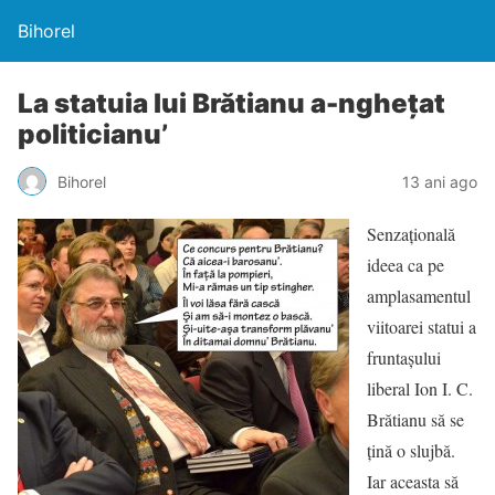
Bihorel
La statuia lui Brătianu a-ngheţat
politicianu’
Bihorel
13 ani ago
Senzaţională
ideea ca pe
amplasamentul
viitoarei statui a
fruntaşului
liberal Ion I. C.
Brătianu să se
ţină o slujbă.
Iar aceasta să