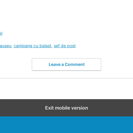
el
auseu
,
camioane cu balast
,
sef de post
Leave a Comment
Exit mobile version