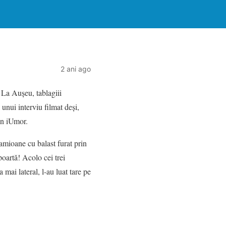
2 ani ago
. La Aușeu, tablagiii
unui interviu filmat deși,
din iUmor.
mioane cu balast furat prin
poartă! Acolo cei trei
a mai lateral, l-au luat tare pe