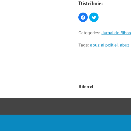
Distribuie:
Categories:
Jurnal de Bihor
Tags:
abuz al politiei
,
abuz 
Bihorel