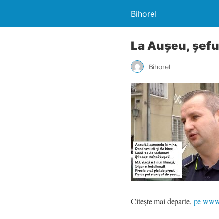
Bihorel
La Aușeu, șefu
Bihorel
Citește mai departe,
pe www.