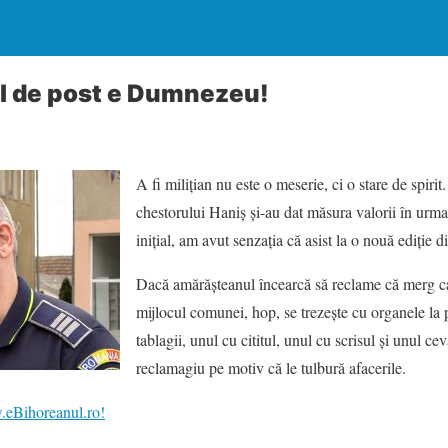
l de post e Dumnezeu!
A fi milițian nu este o meserie, ci o stare de spirit
chestorului Haniș și-au dat măsura valorii în urma 
inițial, am avut senzația că asist la o nouă ediție 
Dacă amărășteanul încearcă să reclame că merg ca
mijlocul comunei, hop, se trezește cu organele la 
tablagii, unul cu cititul, unul cu scrisul și unul cev
reclamagiu pe motiv că le tulbură afacerile.
eBihoreanul.ro!