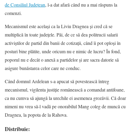
de Consiliul Județean
, l-a dat afară când nu a mai răspuns la
comenzi.
Mecanismul este același ca la Liviu Dragnea și cred că se
multiplică în toate județele. Păi, de ce să dea politrucii salarii
activiștilor de partid din banii de cotizații, când îi pot oploși în
posturi bine plătite, unde oricum nu e nimic de lucru? În fond,
poporul nu e decât o anexă a partidelor și are sacra datorie să
asigure bunăstarea celor care ne conduc.
Când domnul Ardelean s-a apucat să povestească întreg
mecanismul, vigilenta justiție românească a comandat antifoane,
ca nu cumva să ajungă la urechile ei asemenea grozăvii. Că doar
nimeni nu vrea să-l vadă pe onorabilul Mang coleg de muncă cu
Dragnea, la popota de la Rahova.
Distribuie: