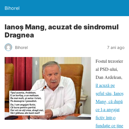
Bihorel
Ianoș Mang, acuzat de sindromul
Dragnea
Bihorel
7 ani ago
Fostul trezorier
al PSD-ului,
Dan Ardelean,
îl acuză pe
șeful său, Ianoș
Mang, că după
ce l-a angajat
fictiv într-o
fundație ce ține