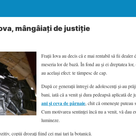
ova, mângâiaţi de justiţie
Fraţii Iova au decis că e mai rentabil să fii dealer
meseria lor de bază. În fond au şi ei dreptatea lor,
au acelaşi efect: te tâmpesc de cap.
După ce generaţii întregi de adolescenţi şi-au prăji
bani, iată că a venit şi dura pedeapsă aplicată de ju
ani şi ceva de pârnaie
, chit că omeneşte puteau 
Cum motivarea sentinţei încă nu a venit, vă dau eu
lumineze.
zitiv, copiii drogaţi fiind cei mai tari la botanică.