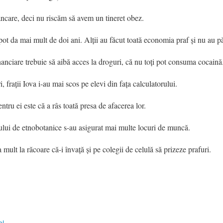
âncare, deci nu riscăm să avem un tineret obez.
 pot da mai mult de doi ani. Alţii au făcut toată economia praf şi nu au pă
financiare trebuie să aibă acces la droguri, că nu toţi pot consuma cocaină
i, fraţii Iova i-au mai scos pe elevi din faţa calculatorului.
ru ei este că a râs toată presa de afacerea lor.
lui de etnobotanice s-au asigurat mai multe locuri de muncă.
ea mult la răcoare că-i învaţă şi pe colegii de celulă să prizeze prafuri.
el