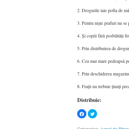
2. Drogurile taie pofta de m
3. Pentru nişte prafuri nu se
4. Şi copiii fără posbilităţi 
5. Prin distribuirea de drogur
6. Cea mai mare pedeapsă pent
7. Prin deschiderea magazinu
8. Fraţii nu trebuie ţinuţi pr
Distribuie:
Categories:
Jurnal de Bihor