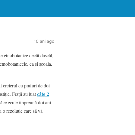
10 ani ago
 de etnobotanice decât dascăl,
 etnobotanicele, ca şi şcoala,
t creierul cu prafuri de doi
câte 2
stiţie. Fraţii au luat
să execute împreună doi ani.
 o rezoluţie care să vă