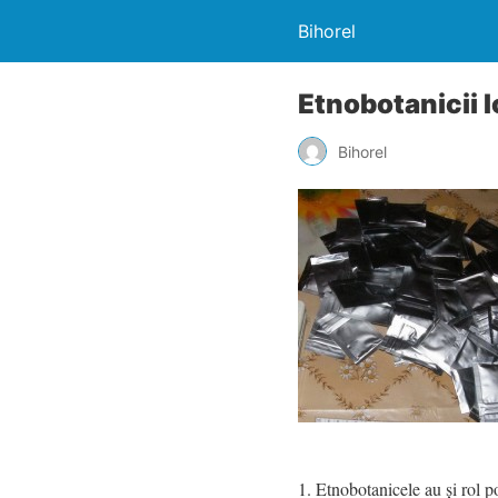
Bihorel
Etnobotanicii I
Bihorel
1. Etnobotanicele au şi rol po