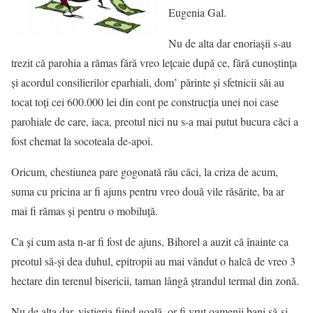
Eugenia Gal.
Nu de alta dar enoriaşii s-au
trezit că parohia a rămas fără vreo leţcaie după ce, fără cunoştinţa
şi acordul consilierilor eparhiali, dom’ părinte şi sfetnicii săi au
tocat toţi cei 600.000 lei din cont pe construcţia unei noi case
parohiale de care, iaca, preotul nici nu s-a mai putut bucura căci a
fost chemat la socoteala de-apoi.
Oricum, chestiunea pare gogonată rău căci, la criza de acum,
suma cu pricina ar fi ajuns pentru vreo două vile răsărite, ba ar
mai fi rămas şi pentru o mobiluţă.
Ca şi cum asta n-ar fi fost de ajuns, Bihorel a auzit că înainte ca
preotul să-şi dea duhul, epitropii au mai vândut o halcă de vreo 3
hectare din terenul bisericii, taman lângă ştrandul termal din zonă.
Nu de alta dar, vistieria fiind goală, or fi vrut oamenii bani să-şi