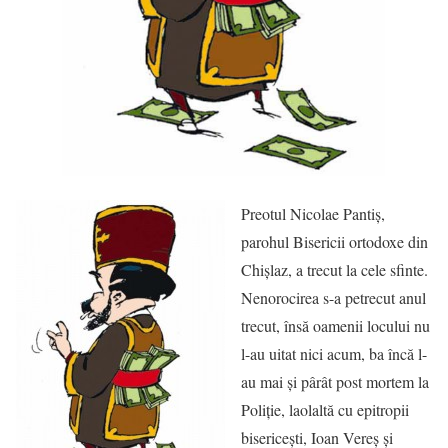
Preotul Nicolae Pantiş,
parohul Bisericii ortodoxe din
Chişlaz, a trecut la cele sfinte.
Nenorocirea s-a petrecut anul
trecut, însă oamenii locului nu
l-au uitat nici acum, ba încă l-
au mai şi pârât post mortem la
Poliţie, laolaltă cu epitropii
bisericeşti, Ioan Vereş şi