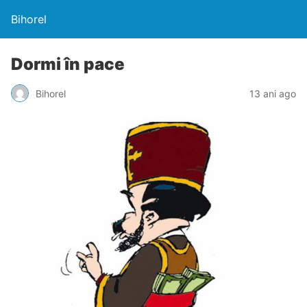
Bihorel
Dormi în pace
Bihorel
13 ani ago