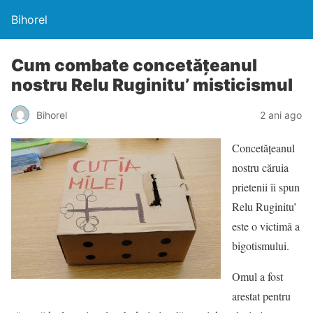
Bihorel
Cum combate concetățeanul
nostru Relu Ruginitu’ misticismul
Bihorel
2 ani ago
Concetățeanul
nostru căruia
prietenii îi spun
Relu Ruginitu’
este o victimă a
bigotismului.
Omul a fost
arestat pentru