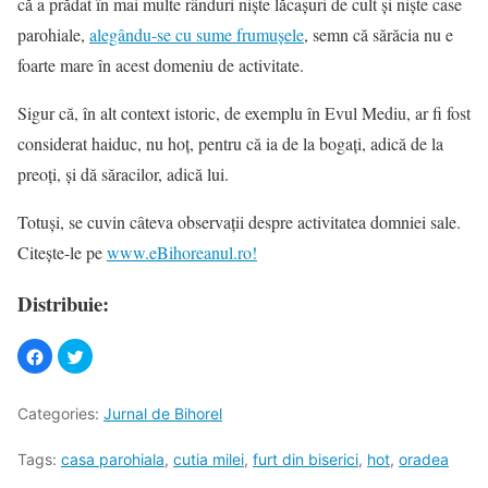
că a prădat în mai multe rânduri niște lăcașuri de cult și niște case
parohiale,
alegându-se cu sume frumușele
, semn că sărăcia nu e
foarte mare în acest domeniu de activitate.
Sigur că, în alt context istoric, de exemplu în Evul Mediu, ar fi fost
considerat haiduc, nu hoț, pentru că ia de la bogați, adică de la
preoți, și dă săracilor, adică lui.
Totuși, se cuvin câteva observații despre activitatea domniei sale.
Citește-le pe
www.eBihoreanul.ro!
Distribuie:
Categories:
Jurnal de Bihorel
Tags:
casa parohiala
,
cutia milei
,
furt din biserici
,
hot
,
oradea