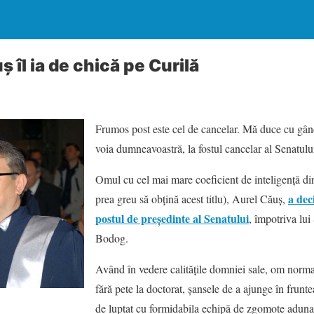
 îl ia de chică pe Curilă
Frumos post este cel de cancelar. Mă duce cu gând
voia dumneavoastră, la fostul cancelar al Senatulu
Omul cu cel mai mare coeficient de inteligenţă din
a dec
prea greu să obţină acest titlu), Aurel Căuş,
postul de preşedinte al Senatului
, împotriva lui
Bodog.
Având în vedere calităţile domniei sale, om normal
fără pete la doctorat, şansele de a ajunge în frunte
de luptat cu formidabila echipă de zgomote aduna