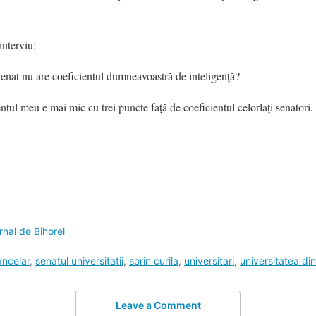
interviu:
enat nu are coeficientul dumneavoastră de inteligenţă?
entul meu e mai mic cu trei puncte faţă de coeficientul celorlaţi senatori.
rnal de Bihorel
ancelar
,
senatul universitatii
,
sorin curila
,
universitari
,
universitatea di
Leave a Comment