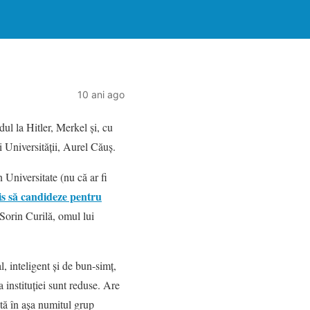
10 ani ago
ul la Hitler, Merkel şi, cu
i Universităţii, Aurel Căuş.
 Universitate (nu că ar fi
is să candideze pentru
 Sorin Curilă, omul lui
, inteligent şi de bun-simţ,
a instituţiei sunt reduse. Are
tă în aşa numitul grup