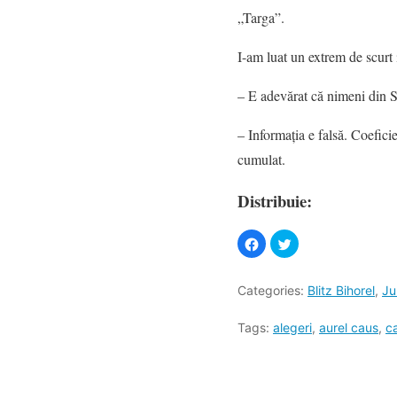
„Targa”.
I-am luat un extrem de scurt 
– E adevărat că nimeni din S
– Informaţia e falsă. Coefici
cumulat.
Distribuie:
Categories:
Blitz Bihorel
,
Ju
Tags:
alegeri
,
aurel caus
,
c