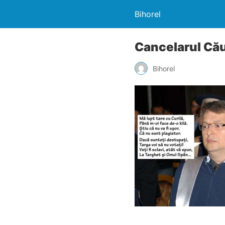
Bihorel
Cancelarul Căuş
Bihorel