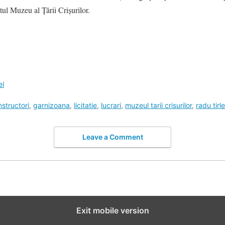
tul Muzeu al Ţării Crişurilor.
el
structori
,
garnizoana
,
licitatie
,
lucrari
,
muzeul tarii crisurilor
,
radu tirle
Leave a Comment
Exit mobile version