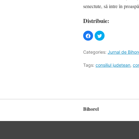
senectute, să intre în proaspă
Distribuie:
Categories:
Jurnal de Bihor
Tags:
consiliul judetean
,
con
Bihorel