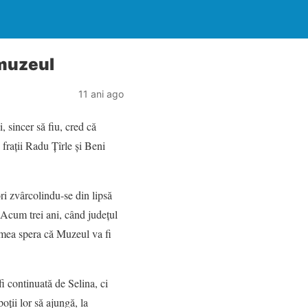
 muzeul
11 ani ago
 sincer să fiu, cred că
e fraţii Radu Ţîrle şi Beni
ori zvârcolindu-se din lipsă
 Acum trei ani, când judeţul
lumea spera că Muzeul va fi
fi continuată de Selina, ci
oţii lor să ajungă, la