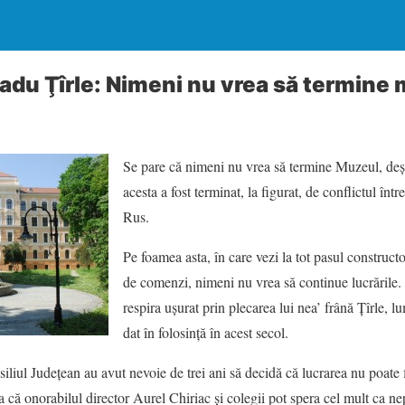
Radu Ţîrle: Nimeni nu vrea să termine
Se pare că nimeni nu vrea să termine Muzeul, deşi,
acesta a fost terminat, la figurat, de conflictul într
Rus.
Pe foamea asta, în care vezi la tot pasul construct
de comenzi, nimeni nu vrea să continue lucrările.
respira uşurat prin plecarea lui nea’ frână Ţîrle, 
dat în folosinţă în acest secol.
siliul Judeţean au avut nevoie de trei ani să decidă că lucrarea nu poate 
şa că onorabilul director Aurel Chiriac şi colegii pot spera cel mult ca nep