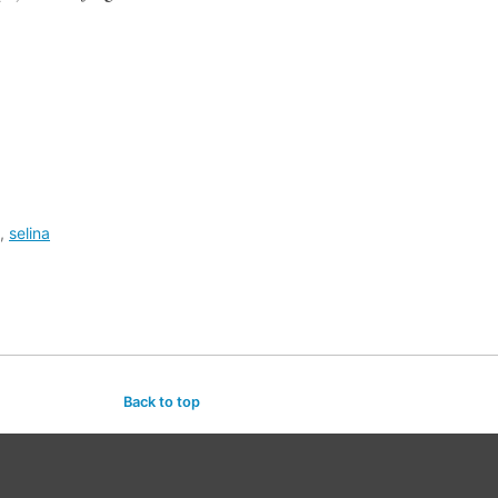
,
selina
Back to top